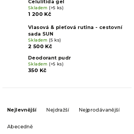
Celulitida gel
Skladem
(>5 ks)
1 200 Kč
Vlasová & pleťová rutina - cestovní
sada SUN
Skladem
(5 ks)
2 500 Kč
Deodorant pudr
Skladem
(>5 ks)
350 Kč
Ř
a
Nejlevnější
Nejdražší
Nejprodávanější
z
e
Abecedně