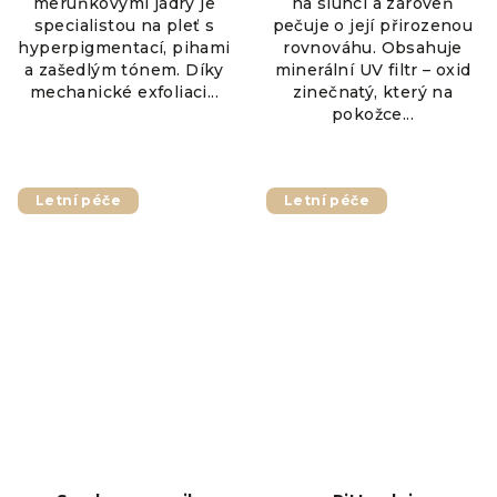
meruňkovými jádry je
na slunci a zároveň
specialistou na pleť s
pečuje o její přirozenou
hyperpigmentací, pihami
rovnováhu. Obsahuje
a zašedlým tónem. Díky
minerální UV filtr – oxid
mechanické exfoliaci...
zinečnatý, který na
pokožce...
Letní péče
Letní péče