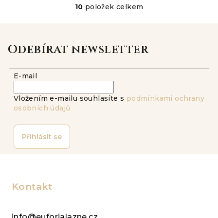
10
položek celkem
O
v
l
á
Odebírat newsletter
d
a
E-mail
c
í
Vložením e-mailu souhlasíte s
podmínkami ochrany
p
osobních údajů
r
v
k
Přihlásit se
y
v
Z
ý
á
p
p
Kontakt
i
a
s
u
t
info@euforialazne.cz