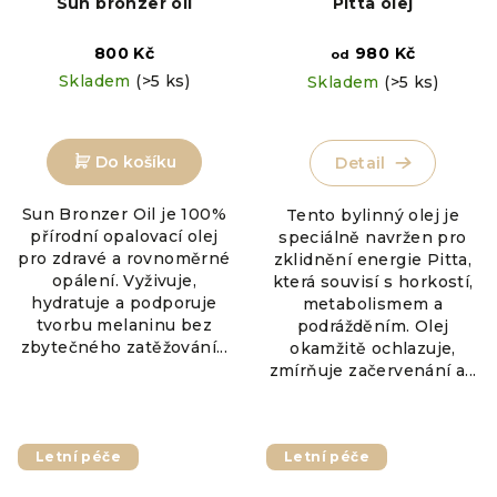
Sun bronzer oil
Pitta olej
800 Kč
980 Kč
od
Skladem
(>5 ks)
Skladem
(>5 ks)
Do košíku
Detail
Sun Bronzer Oil je 100%
Tento bylinný olej je
přírodní opalovací olej
speciálně navržen pro
pro zdravé a rovnoměrné
zklidnění energie Pitta,
opálení. Vyživuje,
která souvisí s horkostí,
hydratuje a podporuje
metabolismem a
tvorbu melaninu bez
podrážděním. Olej
zbytečného zatěžování...
okamžitě ochlazuje,
zmírňuje začervenání a...
Letní péče
Letní péče