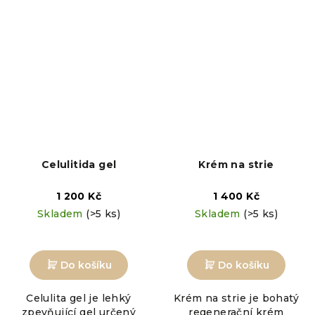
Celulitida gel
Krém na strie
1 200 Kč
1 400 Kč
Skladem
(>5 ks)
Skladem
(>5 ks)
Do košíku
Do košíku
Celulita gel je lehký
Krém na strie je bohatý
zpevňující gel určený
regenerační krém