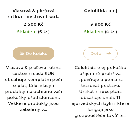
Vlasová & pleťová
Celulitida olej
rutina - cestovní sada
SUN
2 500 Kč
3 900 Kč
Skladem
(5 ks)
Skladem
(4 ks)
Do košíku
Detail
Vlasová & pleťová rutina
Celulitida olej pokožku
cestovní sada SUN
příjemně prohřívá,
obsahuje kompletní péči
zpevňuje a pomáhá
o pleť, tělo, vlasy i
tvarovat postavu.
produkty na ochranu vaší
Unikátní receptura
pokožky před sluncem.
obsahuje směs 11
Veškeré produkty jsou
ájurvédských bylin, které
zabaleny v...
fungují jako
„rozpouštěče tuků“ a...