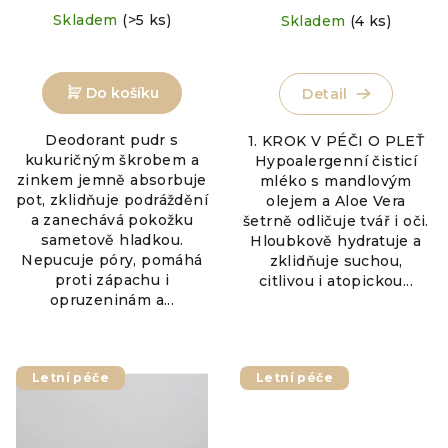
ů
Skladem
(>5 ks)
Skladem
(4 ks)
Průměrné
hodnocení
Do košíku
produktu
Detail
je
5,0
Deodorant pudr s
1. KROK V PÉČI O PLEŤ
z
kukuričným škrobem a
Hypoalergenní čisticí
5
zinkem jemně absorbuje
mléko s mandlovým
hvězdiček.
pot, zklidňuje podráždění
olejem a Aloe Vera
a zanechává pokožku
šetrně odličuje tvář i oči.
sametově hladkou.
Hloubkově hydratuje a
Nepucuje póry, pomáhá
zklidňuje suchou,
proti zápachu i
citlivou i atopickou...
opruzeninám a...
Letní péče
Letní péče