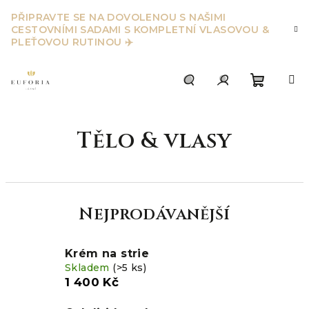
Přejít
PŘIPRAVTE SE NA DOVOLENOU S NAŠIMI
na
CESTOVNÍMI SADAMI S KOMPLETNÍ VLASOVOU &
obsah
PLEŤOVOU RUTINOU ✈️
Nákupn
Hledat
Přihlášení
Tělo & vlasy
košík
Nejprodávanější
Krém na strie
Skladem
(>5 ks)
1 400 Kč