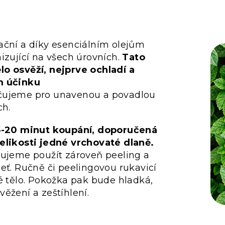
ační a díky esenciálním olejům
izující na všech úrovních.
Tato
o osvěží, nejprve ochladí a
m účinku
ujeme pro unavenou a povadlou
ch.
15-20 minut koupání, doporučená
elikosti jedné vrchovaté dlaně.
čujeme použít zároveň peeling a
eť. Ručně či peelingovou rukavicí
é tělo. Pokožka pak bude hladká,
ěžení a zeštíhlení.