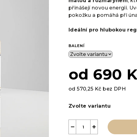
mátou a rozmarýnem
, k
0,0
přinášejí novou energii. Uv
z
pokožku a pomáhá při únav
5
hvězdiček.
Ideální pro hlubokou reg
BALENÍ
od
690 
od
570,25 Kč
bez DPH
Měrná
cena:
Zvolte variantu
−
+