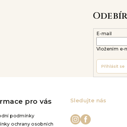
Odebí
E-mail
Vložením e-m
Přihlásit se
ormace pro vás
Sledujte nás
dní podmínky
nky ochrany osobních