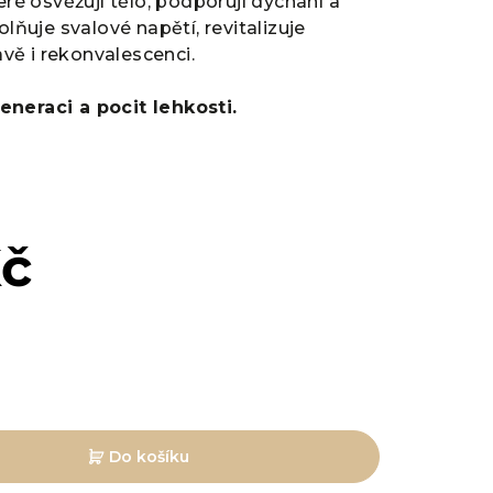
teré osvěžují tělo, podporují dýchání a
olňuje svalové napětí, revitalizuje
ě i rekonvalescenci.
eneraci a pocit lehkosti.
Kč
Do košíku