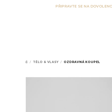
Přejít
PŘIPRAVTE SE NA DOVOLENO
na
obsah
/
TĚLO & VLASY
/
OZDRAVNÁ KOUPEL
DOMŮ