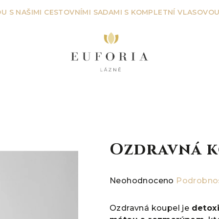
U S NAŠIMI CESTOVNÍMI SADAMI S KOMPLETNÍ VLASOVOU
Ozdravná k
Průměrné
Neohodnoceno
Podrobnos
hodnocení
produktu
Ozdravná koupel je
detox
je