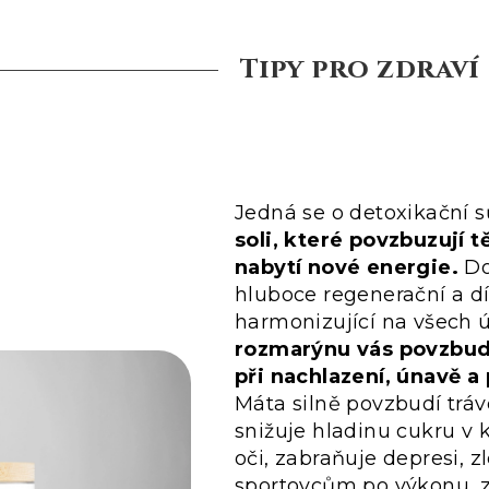
Tipy pro zdraví
Jedná se o detoxikační s
soli, které povzbuzují 
nabytí nové energie.
Dod
hluboce regenerační a dí
harmonizující na všech 
rozmarýnu vás povzbudí,
při nachlazení, únavě 
Máta silně povzbudí trá
snižuje hladinu cukru v k
oči, zabraňuje depresi, 
sportovcům po výkonu, z