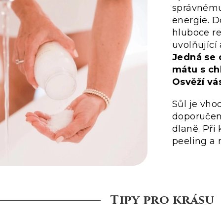
správnému
energie. Do
hluboce r
uvolňující
Jedná se 
mátu s ch
Osvěží vás
Sůl je vho
doporučená
dlaně. Při
peeling a 
Tipy pro krásu