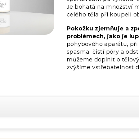
Je bohatá na množství mi
celého těla při koupeli 
Pokožku zjemňuje a zp
problémech, jako je lu
pohybového aparátu, při
spasma, čistí póry a ods
můžeme doplnit o tělový
zvýšíme vstřebatelnost d