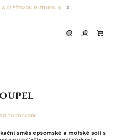
 & PLEŤOVOU RUTINOU ✈️
Hledat
Přihlášení
Nákupní
košík
oupel
ti hodnocení
ikační směs epsomské a mořské soli s