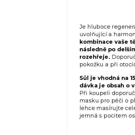
Je hluboce regener
uvolňující a harmon
kombinace vaše těl
následně po delší
rozehřeje.
Doporuč
pokožku a při otocí
Sůl je vhodná na 
dávka je obsah o v
Při koupeli doporu
masku pro péči o pl
lehce masírujte cel
jemná s pocitem osv