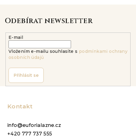
v
l
á
Odebírat newsletter
d
a
E-mail
c
í
Vložením e-mailu souhlasíte s
podmínkami ochrany
p
osobních údajů
r
v
k
Přihlásit se
y
v
Z
ý
á
p
p
Kontakt
i
a
s
u
t
info@euforialazne.cz
í
+420 777 737 555