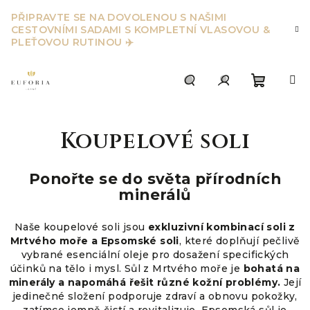
Přejít
PŘIPRAVTE SE NA DOVOLENOU S NAŠIMI
na
CESTOVNÍMI SADAMI S KOMPLETNÍ VLASOVOU &
obsah
PLEŤOVOU RUTINOU ✈️
Nákupn
Hledat
Přihlášení
Koupelové soli
košík
Ponořte se do světa přírodních
minerálů
Naše koupelové soli jsou
exkluzivní kombinací soli z
Mrtvého moře a Epsomské soli
, které doplňují pečlivě
vybrané esenciální oleje pro dosažení specifických
účinků na tělo i mysl. Sůl z Mrtvého moře je
bohatá na
minerály a napomáhá řešit různé kožní problémy.
Její
jedinečné složení podporuje zdraví a obnovu pokožky,