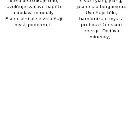
která detoxikuje tělo,
s vůní ylang ylang,
uvolňuje svalové napětí
jasmínu a bergamotu.
a dodává minerály.
Uvolňuje tělo,
Esenciální oleje zklidňují
harmonizuje mysl a
mysl, podporují...
probouzí ženskou
energii. Dodává
minerály,...