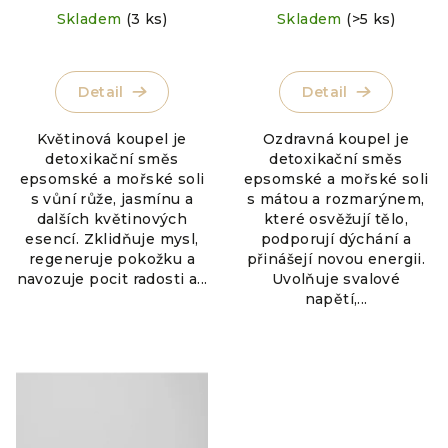
Skladem
(3 ks)
Skladem
(>5 ks)
Detail
Detail
Květinová koupel je
Ozdravná koupel je
detoxikační směs
detoxikační směs
epsomské a mořské soli
epsomské a mořské soli
s vůní růže, jasmínu a
s mátou a rozmarýnem,
dalších květinových
které osvěžují tělo,
esencí. Zklidňuje mysl,
podporují dýchání a
regeneruje pokožku a
přinášejí novou energii.
navozuje pocit radosti a...
Uvolňuje svalové
napětí,...