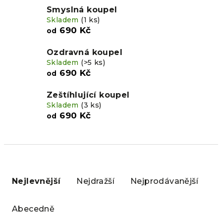
Smyslná koupel
Skladem
(1 ks)
690 Kč
od
Ozdravná koupel
Skladem
(>5 ks)
690 Kč
od
Zeštíhlující koupel
Skladem
(3 ks)
690 Kč
od
Ř
a
Nejlevnější
Nejdražší
Nejprodávanější
z
e
Abecedně