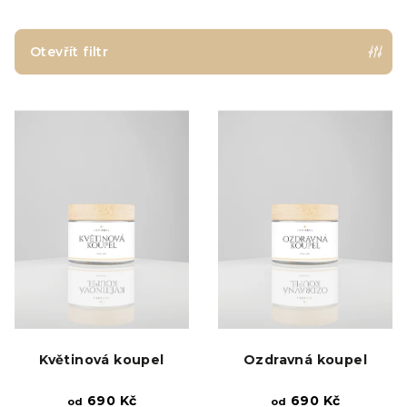
n
í
p
Otevřít filtr
r
V
o
ý
d
p
u
i
k
s
t
p
ů
r
o
d
u
k
Květinová koupel
Ozdravná koupel
t
ů
690 Kč
690 Kč
od
od