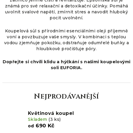
zatímco jemně čistí a revitalizuje. Epsomská sůl je
známá pro své relaxační a detoxikační účinky. Pomáhá
uvolnit svalové napětí, zmírnit stres a navodit hluboký
pocit uvolnění.
Koupelová sůl s přírodními esenciálními oleji příjemně
voní a povzbuzuje vaše smysly. V kombinaci s teplou
vodou zjemňuje pokožku, odstraňuje odumřelé buňky a
hloubkově pročišťuje póry.
Dopřejte si chvíli klidu a hýčkání s našimi koupelovými
soli EUFORIA.
Nejprodávanější
Květinová koupel
Skladem
(3 ks)
690 Kč
od