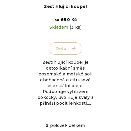
Zeštíhlující koupel
690 Kč
od
Skladem
(3 ks)
Detail
Zeštíhlující koupel je
detoxikační směs
epsomské a mořské soli
obohacená o citrusové
esenciální oleje.
Podporuje vyhlazení
pokožky, uvolňuje svaly a
přináší pocit lehkosti....
5
položek celkem
O