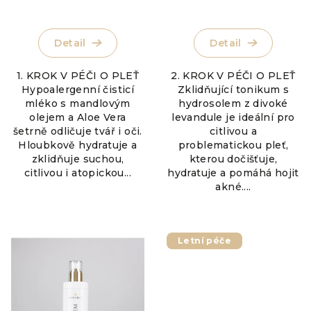
Průměrné
Průměrné
hodnocení
hodnocení
produktu
produktu
Detail
Detail
je
je
5,0
5,0
1. KROK V PÉČI O PLEŤ
2. KROK V PÉČI O PLEŤ
z
z
Hypoalergenní čisticí
Zklidňující tonikum s
5
5
mléko s mandlovým
hydrosolem z divoké
hvězdiček.
hvězdiček.
olejem a Aloe Vera
levandule je ideální pro
šetrně odličuje tvář i oči.
citlivou a
Hloubkově hydratuje a
problematickou pleť,
zklidňuje suchou,
kterou dočišťuje,
citlivou i atopickou...
hydratuje a pomáhá hojit
akné....
Letní péče