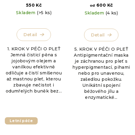
550 Kč
600 Kč
od
Skladem
(>5 ks)
Skladem
(4 ks)
Detail
Detail
1. KROK V PÉČI O PLEŤ
5. KROK V PÉČI O PLEŤ
Jemná čisticí pěna s
Antipigmentační maska
jojobovým olejem a
je záchranou pro pleť s
vanilkou efektivně
hyperpigmentací, pihami
odličuje a čistí smíšenou
nebo pro unavenou,
až mastnou pleť, kterou
zašedlou pokožku.
zbavuje nečistot i
Unikátní spojení
odumřelých buněk bez...
béžového jílu a
enzymatické...
Letní péče