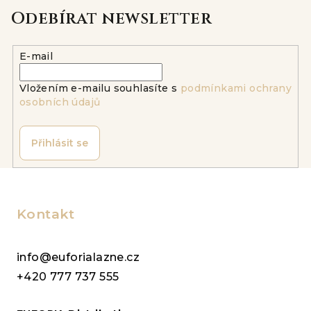
n
c
Odebírat newsletter
í
í
p
r
E-mail
v
k
Vložením e-mailu souhlasíte s
podmínkami ochrany
y
osobních údajů
v
ý
Přihlásit se
p
i
Z
s
á
u
p
Kontakt
a
t
info@euforialazne.cz
í
+420 777 737 555