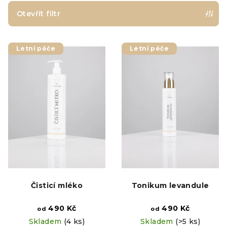
p
Otevřít filtr
r
V
o
Letní péče
Letní péče
ý
d
p
u
i
k
s
t
p
ů
r
o
d
u
k
Čisticí mléko
Tonikum levandule
t
ů
490 Kč
490 Kč
od
od
Skladem
(4 ks)
Skladem
(>5 ks)