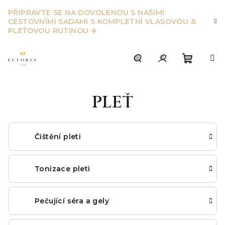
Přejít
PŘIPRAVTE SE NA DOVOLENOU S NAŠIMI
na
CESTOVNÍMI SADAMI S KOMPLETNÍ VLASOVOU &
obsah
PLEŤOVOU RUTINOU ✈️
Nákupn
Hledat
Přihlášení
PLEŤ
košík
Čištění pleti
Tonizace pleti
Pečující séra a gely