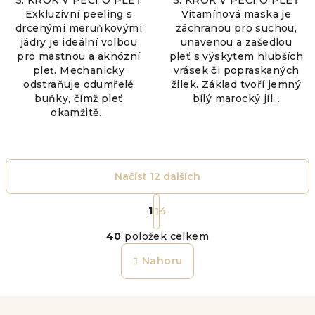
5. KROK V PÉČI O PLEŤ
5. KROK V PÉČI O PLEŤ
Exkluzivní peeling s
Vitamínová maska je
drcenými meruňkovými
záchranou pro suchou,
jádry je ideální volbou
unavenou a zašedlou
pro mastnou a aknózní
pleť s výskytem hlubších
pleť. Mechanicky
vrásek či popraskaných
odstraňuje odumřelé
žilek. Základ tvoří jemný
buňky, čímž pleť
bílý marocký jíl...
okamžitě...
Načíst 12 dalších
S
t
1
4
O
r
40
položek celkem
á
v
n
l
Nahoru
k
á
o
d
v
a
á