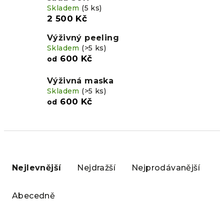
Skladem
(5 ks)
2 500 Kč
Výživný peeling
Skladem
(>5 ks)
600 Kč
od
Výživná maska
Skladem
(>5 ks)
600 Kč
od
Ř
a
Nejlevnější
Nejdražší
Nejprodávanější
z
e
Abecedně
n
í