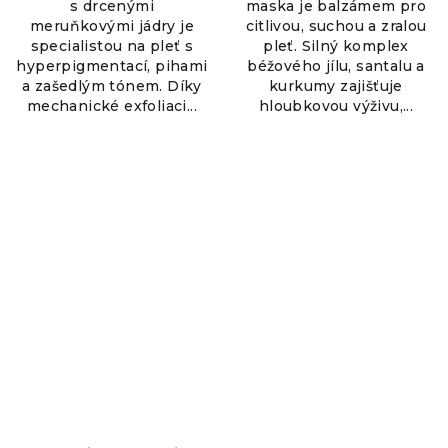
s drcenými
maska je balzámem pro
meruňkovými jádry je
citlivou, suchou a zralou
specialistou na pleť s
pleť. Silný komplex
hyperpigmentací, pihami
béžového jílu, santalu a
a zašedlým tónem. Díky
kurkumy zajišťuje
mechanické exfoliaci...
hloubkovou výživu,...