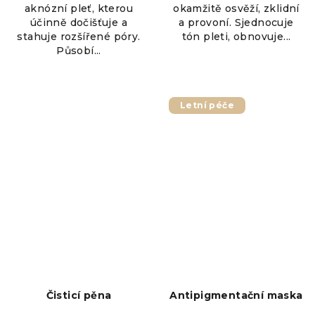
aknózní pleť, kterou
okamžitě osvěží, zklidní
účinně dočišťuje a
a provoní. Sjednocuje
stahuje rozšířené póry.
tón pleti, obnovuje...
Působí...
Letní péče
Čisticí pěna
Antipigmentační maska