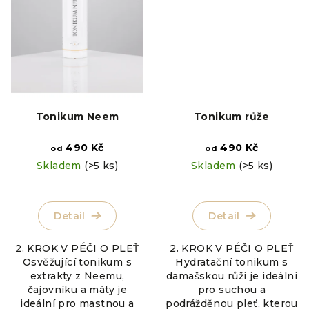
Tonikum Neem
Tonikum růže
490 Kč
490 Kč
od
od
Skladem
(>5 ks)
Skladem
(>5 ks)
Detail
Detail
2. KROK V PÉČI O PLEŤ
2. KROK V PÉČI O PLEŤ
Osvěžující tonikum s
Hydratační tonikum s
extrakty z Neemu,
damašskou růží je ideální
čajovníku a máty je
pro suchou a
ideální pro mastnou a
podrážděnou pleť, kterou