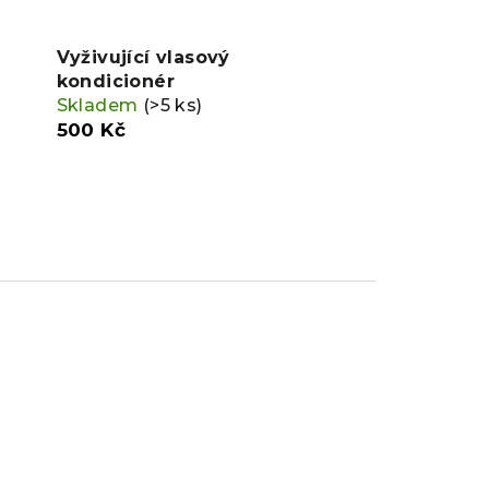
Vyživující vlasový
kondicionér
Skladem
(>5 ks)
500 Kč