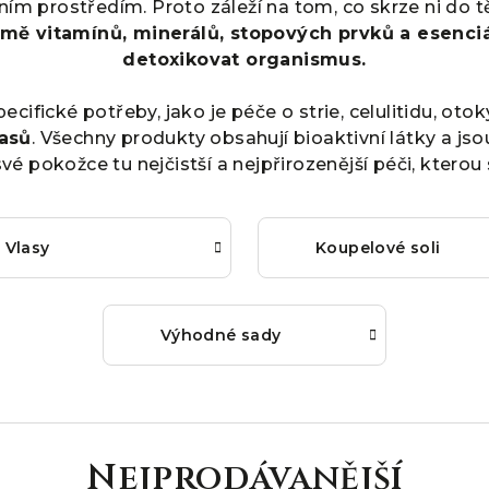
ím prostředím. Proto záleží na tom, co skrze ni do t
mě vitamínů, minerálů, stopových prvků a esenciá
detoxikovat organismus.
fické potřeby, jako je péče o strie, celulitidu, otok
lasů
. Všechny produkty obsahují bioaktivní látky a jsou
vé pokožce tu nejčistší a nejpřirozenější péči, kterou s
Vlasy
Koupelové soli
Výhodné sady
Nejprodávanější