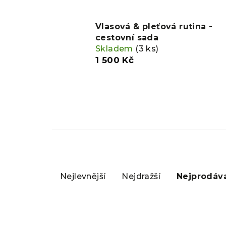
Vlasová & pleťová rutina -
cestovní sada
Skladem
(3 ks)
1 500 Kč
Ř
a
Nejlevnější
Nejdražší
Nejprodáva
z
e