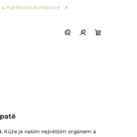
 & PLEŤOVOU RUTINOU ✈️
Hledat
Přihlášení
Nákupní
košík
 patě
í.
Kůže je naším největším orgánem a