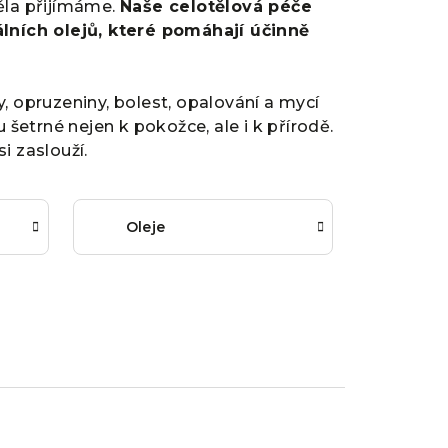
ěla přijímáme.
Naše celotělová péče
lních olejů, které pomáhají účinně
y, opruzeniny, bolest, opalování a mycí
 šetrné nejen k pokožce, ale i k přírodě.
i zaslouží.
Oleje