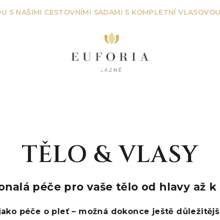
U S NAŠIMI CESTOVNÍMI SADAMI S KOMPLETNÍ VLASOVOU
TĚLO & VLASY
nalá péče pro vaše tělo od hlavy až k
 jako péče o pleť – možná dokonce ještě důležitějš