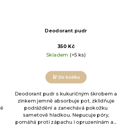
Deodorant pudr
350 Kč
Skladem
(>5 ks)
Do košíku
Deodorant pudr s kukuričným škrobem a
zinkem jemně absorbuje pot, zklidňuje
ně
podráždění a zanechává pokožku
sametově hladkou. Nepucuje póry,
pomáhá proti zápachu i opruzeninám a...