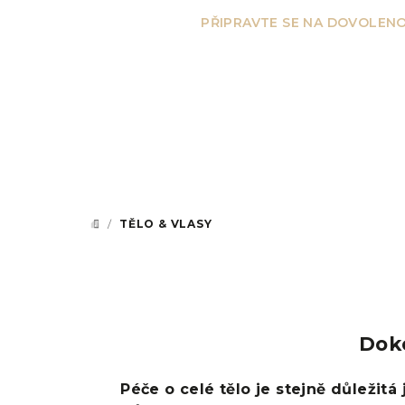
Přejít
PŘIPRAVTE SE NA DOVOLENO
na
obsah
/
TĚLO & VLASY
DOMŮ
Doko
Péče o celé tělo je stejně důležitá