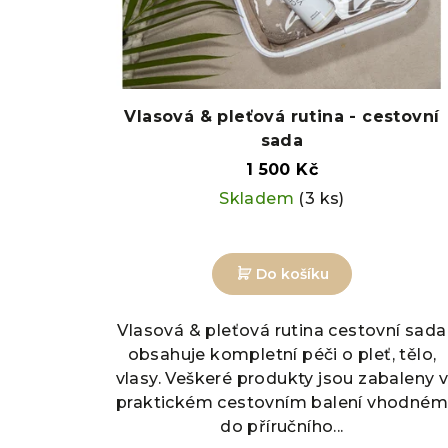
t
ů
Vlasová & pleťová rutina - cestovní
sada
1 500 Kč
Skladem
(3 ks)
Do košíku
Vlasová & pleťová rutina cestovní sada
obsahuje kompletní péči o pleť, tělo,
vlasy. Veškeré produkty jsou zabaleny 
praktickém cestovním balení vhodném
do příručního...