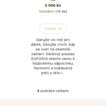
5 000 Kč
Skladem
(>5 ks)
Detail
Darujte víc než jen
dárek. Darujte chvíli, kdy
se svět na okamžik
zastaví. Dárkový poukaz
EUFORIA otevře cestu k
hlubokému odpočinku,
harmonii a ozdravené
péči o tělo i...
3
položek celkem
O
v
l