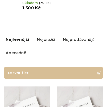
Skladem
(>5 ks)
1 500 Kč
Ř
a
Nejlevnější
Nejdražší
Nejprodávanější
z
e
Abecedně
n
í
p
Otevřít filtr
r
V
o
ý
d
p
u
i
k