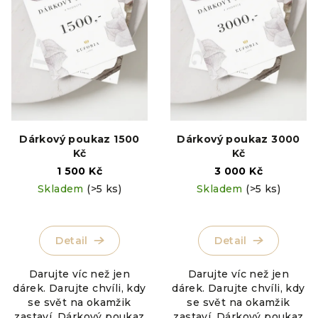
s
t
p
ů
r
o
d
u
k
Dárkový poukaz 1500
Dárkový poukaz 3000
t
Kč
Kč
ů
1 500 Kč
3 000 Kč
Skladem
(>5 ks)
Skladem
(>5 ks)
Detail
Detail
Darujte víc než jen
Darujte víc než jen
dárek. Darujte chvíli, kdy
dárek. Darujte chvíli, kdy
se svět na okamžik
se svět na okamžik
zastaví. Dárkový poukaz
zastaví. Dárkový poukaz