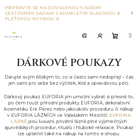
Přejít
PŘIPRAVTE SE NA DOVOLENOU S NAŠIMI
na
CESTOVNÍMI SADAMI S KOMPLETNÍ VLASOVOU &
obsah
PLEŤOVOU RUTINOU ✈️
Nákupn
Hledat
Přihlášení
DÁRKOVÉ POUKAZY
košík
Darujte svým blízkým to, co si často sami nedopřejí – čas
jen sami pro sebe bez výčitek, klid a opravdovou péči.
Dárkový poukaz EUFORIA jim umožní vybrat si přesně to,
po čem touží: přírodní produkty EUFORIA, dekorativní
kosmetiku Ere Perez nebo jakoukoliv proceduru či nákup
v EUFORIA LÁZNÍCH ve Valašském Meziříčí.
EUFORIA
LÁZNĚ
jsou luxusní, privátní lázně plné výjimečných
ajurvédských procedur, rituálů i hluboké relaxace. Poukaz
lze uplatnit také na nákup na tomto e-shopu.