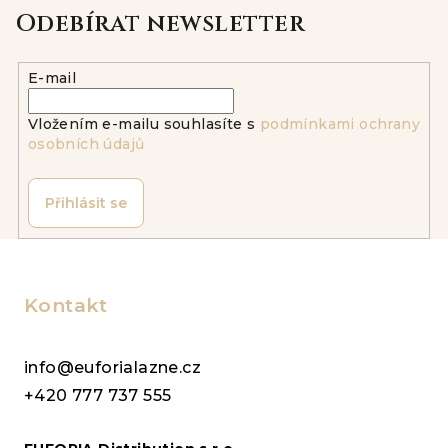
á
Odebírat newsletter
d
a
E-mail
c
í
Vložením e-mailu souhlasíte s
podmínkami ochrany
p
osobních údajů
r
v
k
Přihlásit se
y
v
Z
ý
á
p
p
Kontakt
i
a
s
u
t
info@euforialazne.cz
í
+420 777 737 555