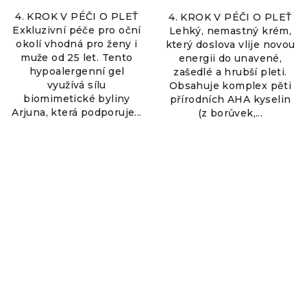
4. KROK V PÉČI O PLEŤ
4. KROK V PÉČI O PLEŤ
Exkluzivní péče pro oční
Lehký, nemastný krém,
okolí vhodná pro ženy i
který doslova vlije novou
muže od 25 let. Tento
energii do unavené,
hypoalergenní gel
zašedlé a hrubší pleti.
využívá sílu
Obsahuje komplex pěti
biomimetické byliny
přírodních AHA kyselin
Arjuna, která podporuje...
(z borůvek,...