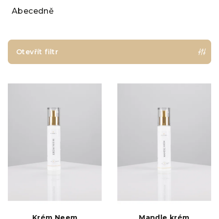
e
Abecedně
n
í
p
Otevřít filtr
r
V
o
ý
d
p
u
i
k
s
t
p
ů
r
o
d
u
k
Krém Neem
Mandle krém