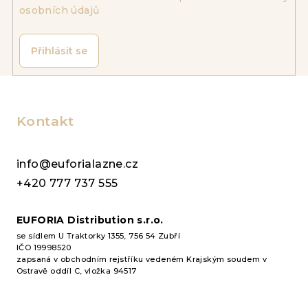
p
osobních údajů
r
v
k
Přihlásit se
y
v
Z
ý
á
p
p
Kontakt
i
a
s
u
t
info@euforialazne.cz
í
+420 777 737 555
EUFORIA Distribution s.r.o.
se sídlem U Traktorky 1355, 756 54 Zubří
IČO 19998520
zapsaná v obchodním rejstříku vedeném Krajským soudem v
Ostravě oddíl C, vložka 94517