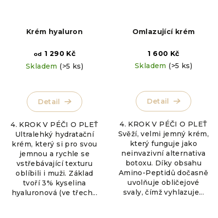
Krém hyaluron
Omlazující krém
1 290 Kč
1 600 Kč
od
Skladem
(>5 ks)
Skladem
(>5 ks)
Detail
Detail
4. KROK V PÉČI O PLEŤ
4. KROK V PÉČI O PLEŤ
Svěží, velmi jemný krém,
Ultralehký hydratační
který funguje jako
krém, který si pro svou
neinvazivní alternativa
jemnou a rychle se
botoxu. Díky obsahu
vstřebávající texturu
Amino-Peptidů dočasně
oblíbili i muži. Základ
uvolňuje obličejové
tvoří 3% kyselina
svaly, čímž vyhlazuje...
hyaluronová (ve třech...