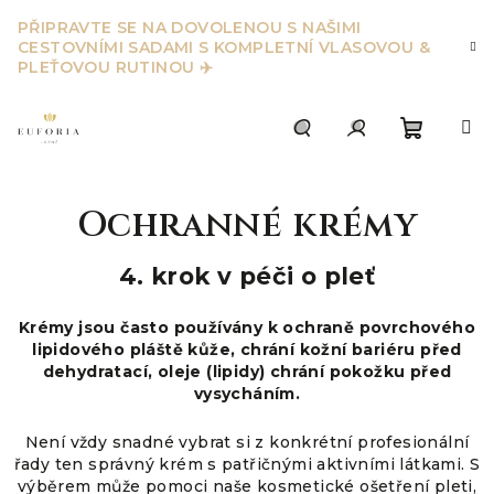
Přejít
PŘIPRAVTE SE NA DOVOLENOU S NAŠIMI
na
CESTOVNÍMI SADAMI S KOMPLETNÍ VLASOVOU &
obsah
PLEŤOVOU RUTINOU ✈️
Nákupn
Hledat
Přihlášení
Ochranné krémy
košík
4. krok v péči o pleť
Krémy jsou často používány k ochraně povrchového
lipidového pláště kůže, chrání kožní bariéru před
dehydratací, oleje (lipidy) chrání pokožku před
vysycháním.
Není vždy snadné vybrat si z konkrétní profesionální
řady ten správný krém s patřičnými aktivními látkami. S
výběrem může pomoci naše kosmetické ošetření pleti,