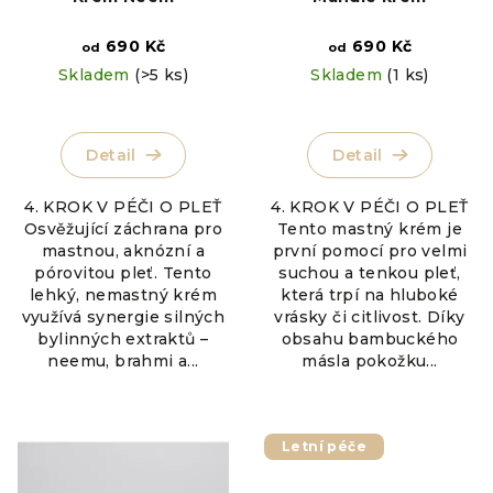
t
ů
690 Kč
690 Kč
od
od
Skladem
(>5 ks)
Skladem
(1 ks)
Detail
Detail
4. KROK V PÉČI O PLEŤ
4. KROK V PÉČI O PLEŤ
Osvěžující záchrana pro
Tento mastný krém je
mastnou, aknózní a
první pomocí pro velmi
pórovitou pleť. Tento
suchou a tenkou pleť,
lehký, nemastný krém
která trpí na hluboké
využívá synergie silných
vrásky či citlivost. Díky
bylinných extraktů –
obsahu bambuckého
neemu, brahmi a...
másla pokožku...
Letní péče