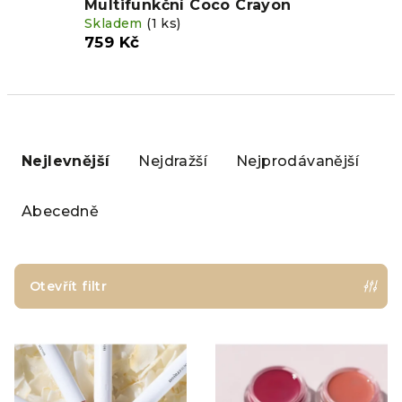
Multifunkční Coco Crayon
Skladem
(1 ks)
759 Kč
Ř
a
Nejlevnější
Nejdražší
Nejprodávanější
z
e
Abecedně
n
í
p
Otevřít filtr
r
V
o
ý
d
p
u