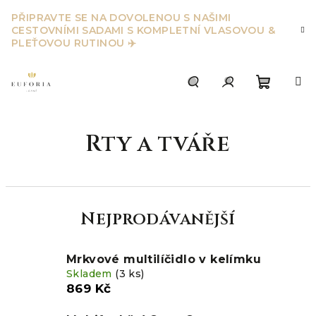
Přejít
PŘIPRAVTE SE NA DOVOLENOU S NAŠIMI
na
CESTOVNÍMI SADAMI S KOMPLETNÍ VLASOVOU &
obsah
PLEŤOVOU RUTINOU ✈️
Nákupn
Hledat
Přihlášení
Rty a tváře
košík
Nejprodávanější
Mrkvové multilíčidlo v kelímku
Skladem
(3 ks)
869 Kč