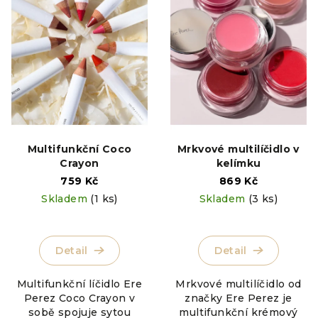
i
k
s
t
p
ů
r
o
d
u
k
Multifunkční Coco
Mrkvové multilíčidlo v
t
Crayon
kelímku
ů
759 Kč
869 Kč
Skladem
(1 ks)
Skladem
(3 ks)
Detail
Detail
Multifunkční líčidlo Ere
Mrkvové multilíčidlo od
Perez Coco Crayon v
značky Ere Perez je
sobě spojuje sytou
multifunkční krémový