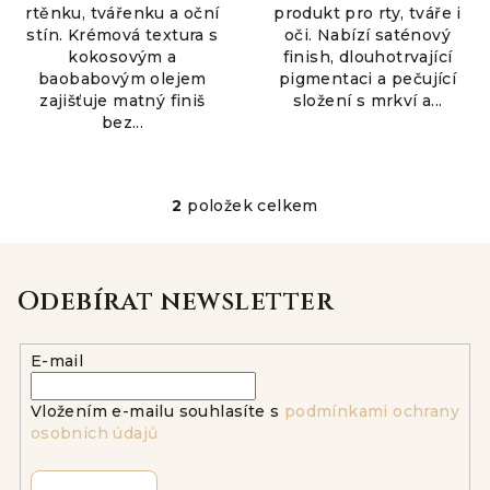
rtěnku, tvářenku a oční
produkt pro rty, tváře i
stín. Krémová textura s
oči. Nabízí saténový
kokosovým a
finish, dlouhotrvající
baobabovým olejem
pigmentaci a pečující
zajišťuje matný finiš
složení s mrkví a...
bez...
2
položek celkem
O
v
l
á
Odebírat newsletter
d
a
E-mail
c
í
Vložením e-mailu souhlasíte s
podmínkami ochrany
p
osobních údajů
r
v