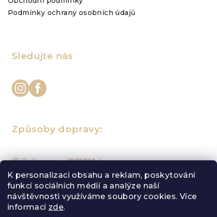
Obchodní podmínky
Podmínky ochrany osobních údajů
Sledujte nás
Způsoby dopravy:
K personalizaci obsahu a reklam, poskytování
funkcí sociálních médií a analýze naší
Oblíbené způsoby platby
návštěvnosti využíváme soubory cookies. Více
informací
zde
.