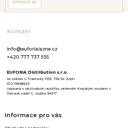
k
Přihlásit se
y
v
Z
ý
á
p
p
Kontakt
i
a
s
u
t
info@euforialazne.cz
í
+420 777 737 555
EUFORIA Distribution s.r.o.
se sídlem U Traktorky 1355, 756 54 Zubří
IČO 19998520
zapsaná v obchodním rejstříku vedeném Krajským soudem v
Ostravě oddíl C, vložka 94517
Informace pro vás