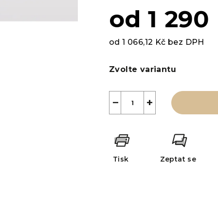
od
1 290
od
1 066,12 Kč
bez DPH
Měrná
cena:
Zvolte variantu
−
+
Tisk
Zeptat se