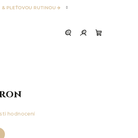
 & PLEŤOVOU RUTINOU ✈️
Hledat
Přihlášení
Nákupní
košík
uron
ti hodnocení