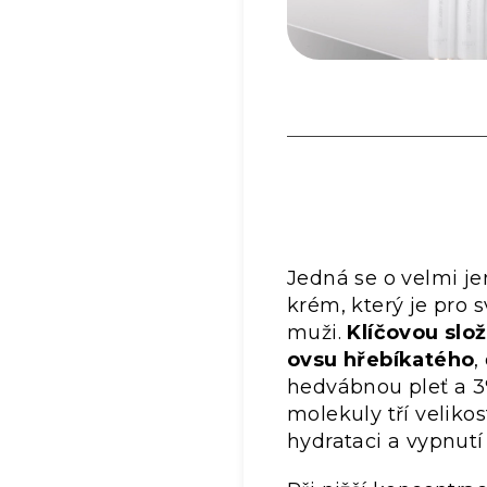
Jedná se o velmi je
krém, který je pro 
muži.
Klíčovou slo
ovsu hřebíkatého
,
hedvábnou pleť a 3%
molekuly tří velikost
hydrataci a vypnutí 