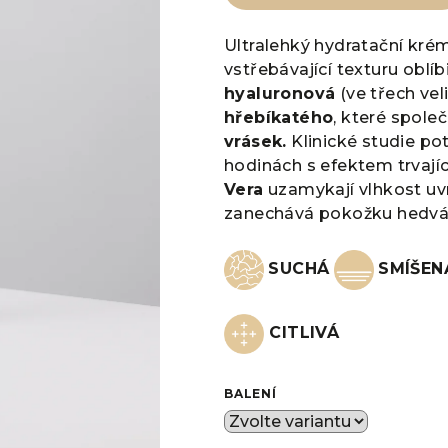
0,0
z
Ultralehký hydratační krém
5
vstřebávající texturu oblíbi
hvězdiček.
hyaluronová
(ve třech vel
hřebíkatého
, které společ
vrásek.
Klinické studie potv
hodinách s efektem trvají
Vera
uzamykají vlhkost uvni
zanechává pokožku hedvá
SUCHÁ
SMÍŠE
CITLIVÁ
BALENÍ