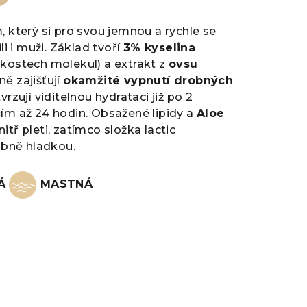
, který si pro svou jemnou a rychle se
li i muži. Základ tvoří
3% kyselina
ikostech molekul) a extrakt z
ovsu
ně zajišťují
okamžité vypnutí drobných
rzují viditelnou hydrataci již po 2
cím až 24 hodin. Obsažené lipidy a
Aloe
tř pleti, zatímco složka lactic
bně hladkou.
NÁ
MASTNÁ