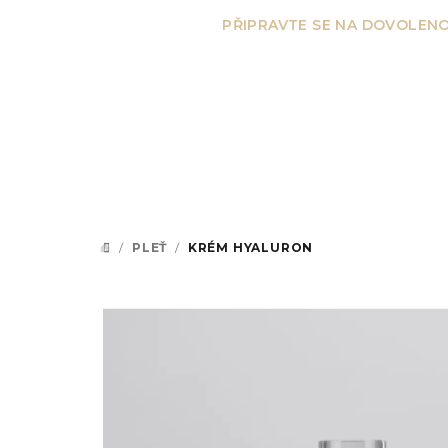
Přejít
PŘIPRAVTE SE NA DOVOLENO
na
obsah
/
PLEŤ
/
KRÉM HYALURON
DOMŮ