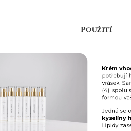
Použití
Krém vhod
potřebují 
vrásek. S
(4), spolu
formou va
Jedná se 
kyseliny 
Lipidy zase