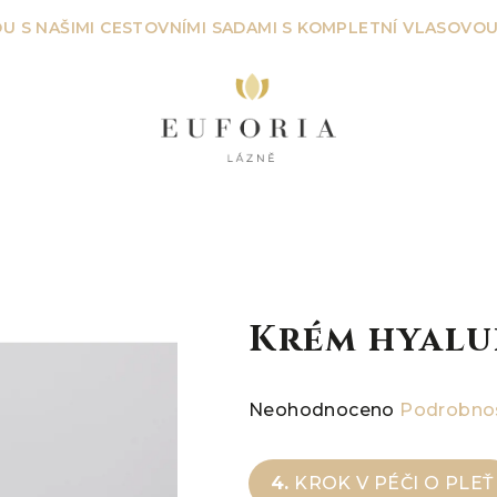
U S NAŠIMI CESTOVNÍMI SADAMI S KOMPLETNÍ VLASOVOU
Krém hyal
Průměrné
Neohodnoceno
Podrobnos
hodnocení
produktu
4.
KROK V PÉČI O PLEŤ
je