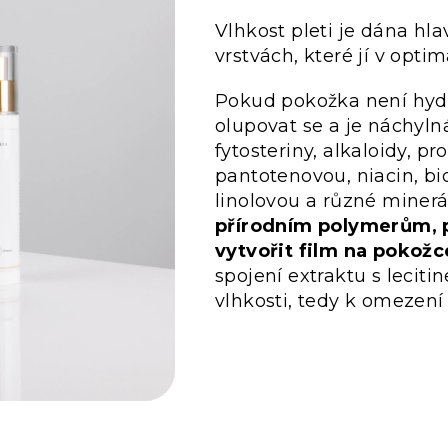
Vlhkost pleti je dána hl
vrstvách, které jí v opt
Pokud pokožka není hydr
olupovat se a je náchyl
fytosteriny, alkaloidy, pr
pantotenovou, niacin, bio
linolovou a různé minerá
přírodním polymerům, 
vytvořit film na pokožce
spojení extraktu s lecit
vlhkosti, tedy k omezení