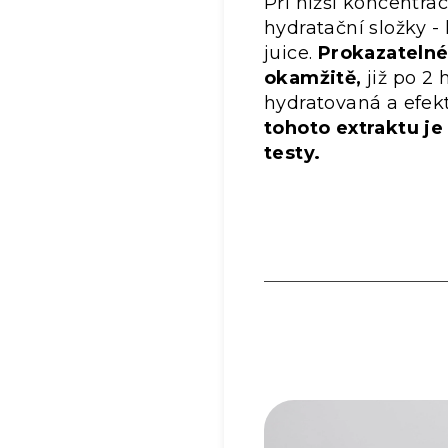
Při nižší koncentra
hydratační složky -
juice.
Prokazatelné
okamžitě,
již po 2 
hydratovaná a efekt
tohoto extraktu j
testy.