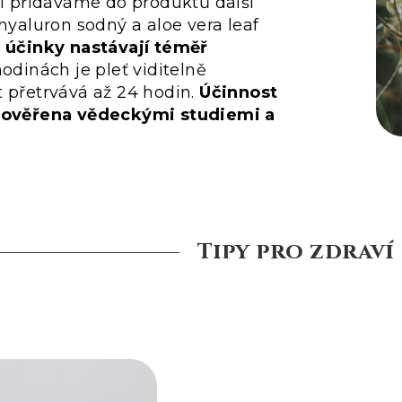
ci přidáváme do produktů další
 hyaluron sodný a aloe vera leaf
 účinky nastávají téměř
hodinách je pleť viditelně
 přetrvává až 24 hodin.
Účinnost
e ověřena vědeckými studiemi a
Tipy pro zdraví