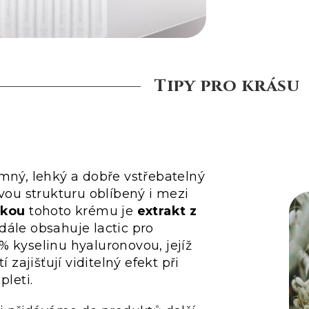
Tipy pro krásu
mný, lehký a dobře vstřebatelný
svou strukturu oblíbený i mezi
žkou
tohoto krému je
extrakt z
 dále obsahuje lactic pro
 kyselinu hyaluronovou, jejíž
í zajišťují viditelný efekt při
pleti.