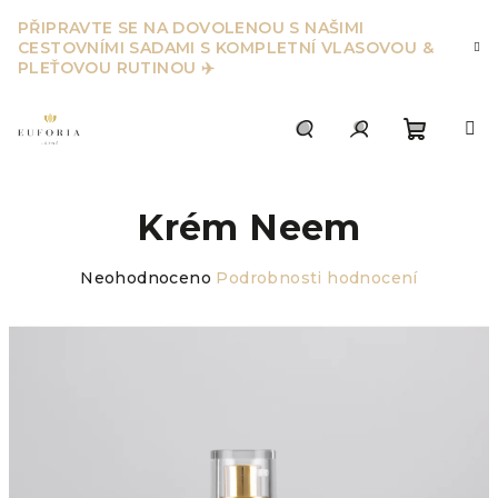
Přejít
PŘIPRAVTE SE NA DOVOLENOU S NAŠIMI
na
CESTOVNÍMI SADAMI S KOMPLETNÍ VLASOVOU &
obsah
PLEŤOVOU RUTINOU ✈️
Nákupn
Hledat
Přihlášení
Krém Neem
košík
Průměrné
Neohodnoceno
Podrobnosti hodnocení
hodnocení
produktu
je
0,0
z
5
hvězdiček.