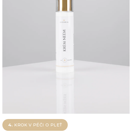
4.
KROK V PÉČI O PLEŤ