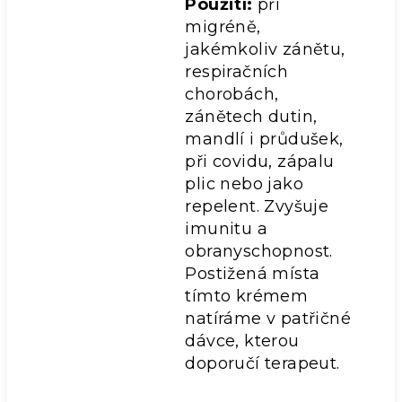
Použití:
při
migréně,
jakémkoliv zánětu,
respiračních
chorobách,
zánětech dutin,
mandlí i průdušek,
při covidu, zápalu
plic nebo jako
repelent. Zvyšuje
imunitu a
obranyschopnost.
Postižená místa
tímto krémem
natíráme v patřičné
dávce, kterou
doporučí terapeut.