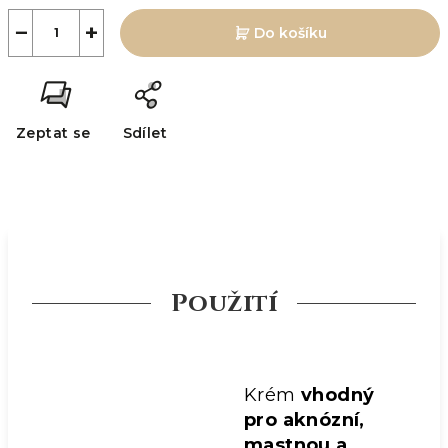
−
+
Do košíku
Zeptat se
Sdílet
Použití
Krém
vhodný
pro aknózní,
mastnou a