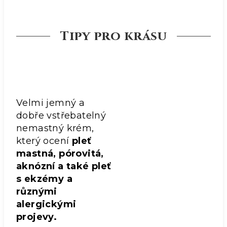
Tipy pro krásu
Velmi jemný a
dobře vstřebatelný
nemastný krém,
který ocení
pleť
mastná, pórovitá,
aknózní a také pleť
s ekzémy a
různými
alergickými
projevy.