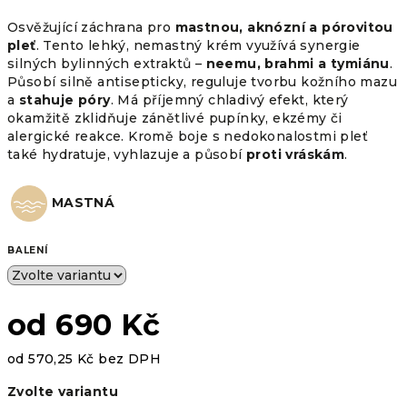
Osvěžující záchrana pro
mastnou, aknózní a pórovitou
pleť
. Tento lehký, nemastný krém využívá synergie
silných bylinných extraktů –
neemu, brahmi a tymiánu
.
Působí silně antisepticky, reguluje tvorbu kožního mazu
a
stahuje póry
. Má příjemný chladivý efekt, který
okamžitě zklidňuje zánětlivé pupínky, ekzémy či
alergické reakce. Kromě boje s nedokonalostmi pleť
také hydratuje, vyhlazuje a působí
proti vráskám
.
MASTNÁ
BALENÍ
od
690 Kč
od
570,25 Kč
bez DPH
Měrná
Zvolte variantu
cena: