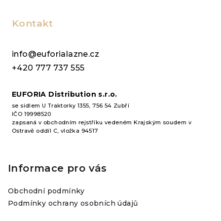
á
p
Kontakt
a
t
info@euforialazne.cz
í
+420 777 737 555
EUFORIA Distribution s.r.o.
se sídlem U Traktorky 1355, 756 54 Zubří
IČO 19998520
zapsaná v obchodním rejstříku vedeném Krajským soudem v
Ostravě oddíl C, vložka 94517
Informace pro vás
Obchodní podmínky
Podmínky ochrany osobních údajů