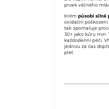
prvek věčného mlá
Krém
působí silně
oxidační poškození
tak zpomaluje proc
30+ jako kůru min. 
každodenní péči. V
jednou za čas dopřá
pleť.