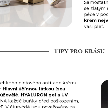
Samostat
se zlatým 
péče v po
krém nejv
vaši pleť.
Tipy pro krásu
alehkého pleťového anti-age krému
y.
Hlavní účinnou látkou jsou
arůžovělé, HYALURON gel a UV
DNA každé buňky před poškozením,
PF. V ájurvédě jsou považovány za