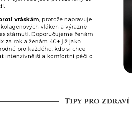
dí.
 proti vráskám
, protože napravuje
 kolagenových vláken a výrazně
es stárnutí. Doporučujeme ženám
1x za rok a ženám 40+ již jako
hodné pro každého, kdo si chce
t intenzivnější a komfortní péči o
Tipy pro zdraví