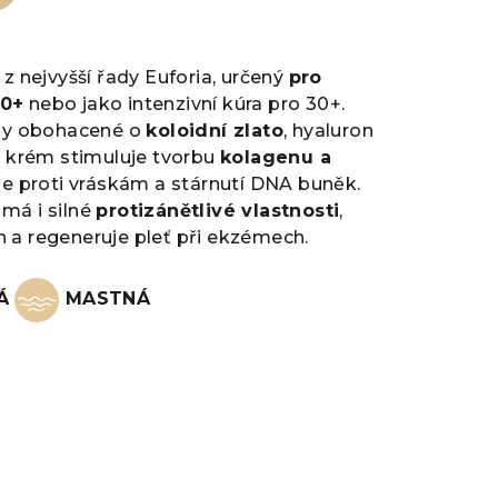
 z nejvyšší řady Euforia, určený
pro
0+
nebo jako intenzivní kúra pro 30+.
aly obohacené o
koloidní zlato
, hyaluron
ý krém stimuluje tvorbu
kolagenu a
uje proti vráskám a stárnutí DNA buněk.
má i silné
protizánětlivé vlastnosti
,
 a regeneruje pleť při ekzémech.
NÁ
MASTNÁ