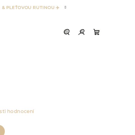
 & PLEŤOVOU RUTINOU ✈️
Hledat
Přihlášení
Nákupní
košík
ti hodnocení