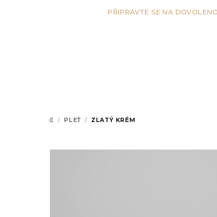
Přejít
PŘIPRAVTE SE NA DOVOLENO
na
obsah
/
PLEŤ
/
ZLATÝ KRÉM
DOMŮ