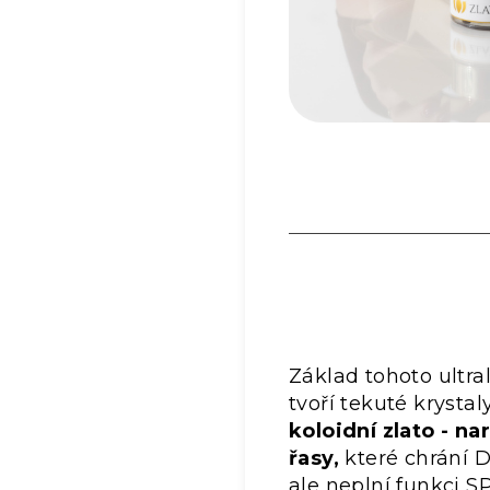
Základ tohoto ultr
tvoří tekuté krystal
koloidní zlato - n
řasy,
které chrání 
ale neplní funkci S