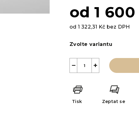
od
1 600
od
1 322,31 Kč
bez DPH
Měrná
cena:
Zvolte variantu
−
+
Tisk
Zeptat se