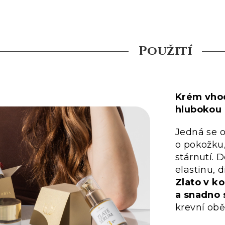
Použití
Krém vhod
hlubokou 
Jedná se o
o pokožku
stárnutí. 
elastinu, 
Zlato v k
a snadno 
krevní obě