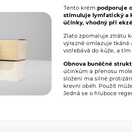
Tento krém
podporuje o
stimuluje lymfatický a 
účinky, vhodný při ekz
Zlato zpomaluje ztrátu k
výrazně omlazuje tkáně a
vstřebává do kůže, a tím
Obnova buněčné strukt
účinkům a přenosu molek
složení ma silné protizán
krevní oběh. Použít může
Jedná se o hluboce rege