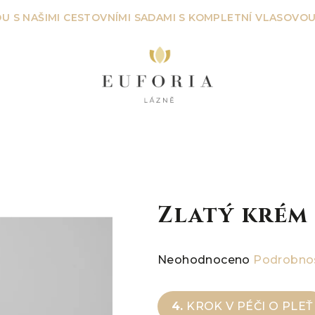
U S NAŠIMI CESTOVNÍMI SADAMI S KOMPLETNÍ VLASOVOU
Zlatý krém
Průměrné
Neohodnoceno
Podrobnos
hodnocení
produktu
4.
KROK V PÉČI O PLEŤ
je