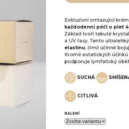
0,0
z
5
Exkluzivní omlazující krém
hvězdiček.
každodenní péči o pleť
4
Základ tvoří tekuté kryst
a UV řasy. Tento ultralehk
elastinu
, čímž účinně boj
Kromě estetických účinků 
podporuje lymfatický oběh
SUCHÁ
SMÍŠE
CITLIVÁ
BALENÍ