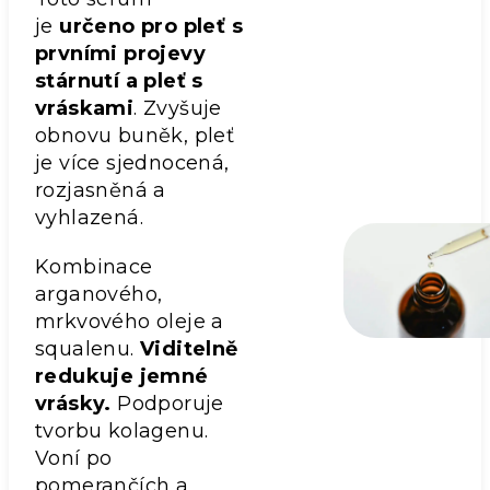
je
určeno pro pleť s
prvními projevy
stárnutí a pleť s
vráskami
. Zvyšuje
obnovu buněk, pleť
je více sjednocená,
rozjasněná a
vyhlazená.
Kombinace
arganového,
mrkvového oleje a
squalenu.
Viditelně
redukuje jemné
vrásky.
Podporuje
tvorbu kolagenu.
Voní po
pomerančích a