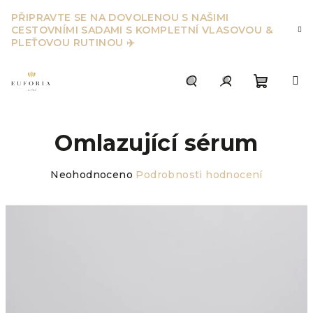
Přejít
PŘIPRAVTE SE NA DOVOLENOU S NAŠIMI
na
CESTOVNÍMI SADAMI S KOMPLETNÍ VLASOVOU &
obsah
PLEŤOVOU RUTINOU ✈️
Nákupn
Hledat
Přihlášení
Omlazující sérum
košík
Průměrné
Neohodnoceno
Podrobnosti hodnocení
hodnocení
produktu
je
0,0
z
5
hvězdiček.