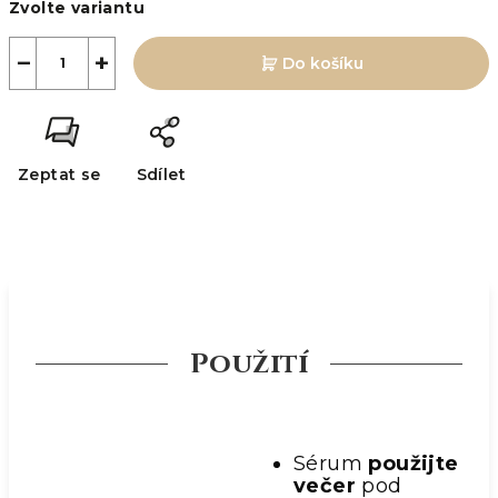
Zvolte variantu
cena:
−
+
Do košíku
Zeptat se
Sdílet
Použití
Sérum
použijte
večer
pod