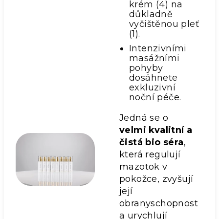
krém (4) na
důkladně
vyčištěnou pleť
(1).
Intenzivními
masážními
pohyby
dosáhnete
exkluzivní
noční péče.
Jedná se o
velmi kvalitní a
čistá bio séra
,
která regulují
mazotok v
pokožce, zvyšují
její
obranyschopnost
a urychlují