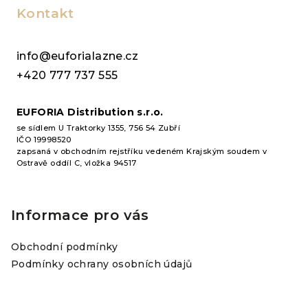
p
Kontakt
a
t
info@euforialazne.cz
í
+420 777 737 555
EUFORIA Distribution s.r.o.
se sídlem U Traktorky 1355, 756 54 Zubří
IČO 19998520
zapsaná v obchodním rejstříku vedeném Krajským soudem v
Ostravě oddíl C, vložka 94517
Informace pro vás
Obchodní podmínky
Podmínky ochrany osobních údajů