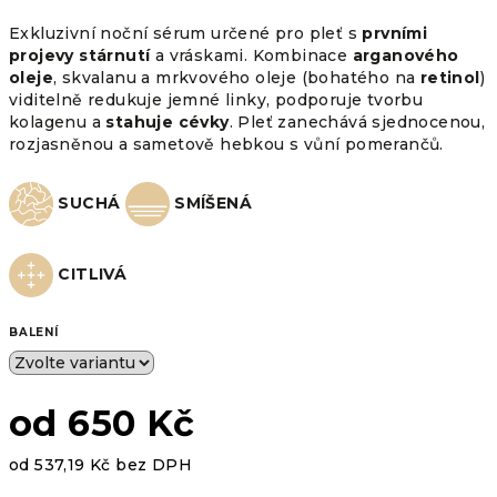
Exkluzivní noční sérum určené pro pleť s
prvními
projevy stárnutí
a vráskami. Kombinace
arganového
oleje
, skvalanu a mrkvového oleje (bohatého na
retinol
)
viditelně redukuje jemné linky, podporuje tvorbu
kolagenu a
stahuje cévky
. Pleť zanechává sjednocenou,
rozjasněnou a sametově hebkou s vůní pomerančů.
SUCHÁ
SMÍŠENÁ
CITLIVÁ
BALENÍ
od
650 Kč
od
537,19 Kč
bez DPH
Měrná