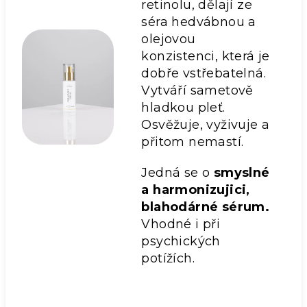
retinolu, dělají ze
séra hedvábnou a
olejovou
konzistenci, která je
dobře vstřebatelná.
Vytváří sametově
hladkou pleť.
Osvěžuje, vyživuje a
přitom nemastí.
Jedná se o
smyslné
a harmonizujici,
blahodárné sérum.
Vhodné i při
psychických
potížích.