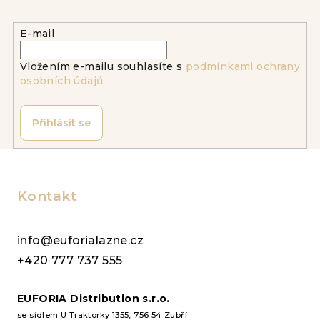
E-mail
Vložením e-mailu souhlasíte s
podmínkami ochrany
osobních údajů
Přihlásit se
Z
á
p
Kontakt
a
t
info@euforialazne.cz
í
+420 777 737 555
EUFORIA Distribution s.r.o.
se sídlem U Traktorky 1355, 756 54 Zubří