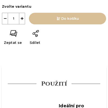
Měrná
Zvolte variantu
cena:
−
+
Do košíku
Zeptat se
Sdílet
Použití
Ideální pro