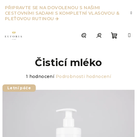
Přejít
PŘIPRAVTE SE NA DOVOLENOU S NAŠIMI
na
CESTOVNÍMI SADAMI S KOMPLETNÍ VLASOVOU &
obsah
PLEŤOVOU RUTINOU ✈️
Nákupn
Hledat
Přihlášení
Čisticí mléko
košík
Průměrné
1 hodnocení
Podrobnosti hodnocení
hodnocení
produktu
Letní péče
je
5,0
z
5
hvězdiček.