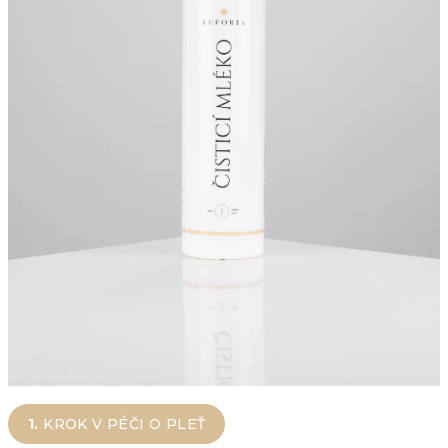
1.
KROK V PÉČI O PLEŤ