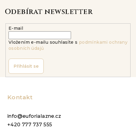
Odebírat newsletter
E-mail
Vložením e-mailu souhlasíte s
podmínkami ochrany
osobních údajů
Přihlásit se
Z
á
p
Kontakt
a
t
info@euforialazne.cz
í
+420 777 737 555