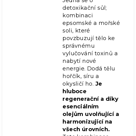
Jedná se o
detoxikační sůl;
kombinaci
epsomské a mořské
soli, které
povzbuzují tělo ke
správnému
vylučování toxinů a
nabytí nové
energie. Dodá tělu
hořčík, síru a
okysličí ho.
Je
hluboce
regenerační a díky
esenciálním
olejům uvolňující a
harmonizující na
všech úrovních.