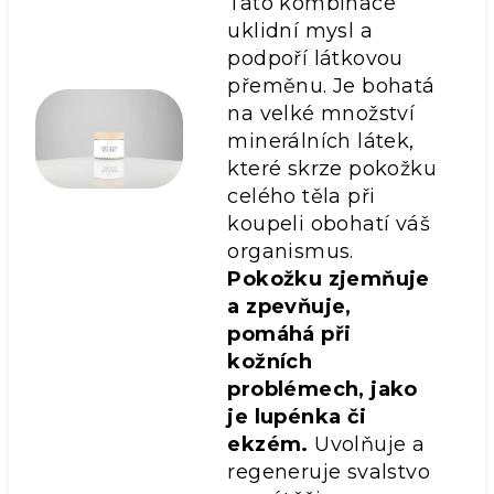
Tato kombinace
uklidní mysl a
podpoří látkovou
přeměnu. Je bohatá
na velké množství
minerálních látek,
které skrze pokožku
celého těla při
koupeli obohatí váš
organismus.
Pokožku zjemňuje
a zpevňuje,
pomáhá při
kožních
problémech, jako
je lupénka či
ekzém.
Uvolňuje a
regeneruje svalstvo