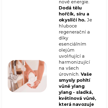
nové energie.
Dodá tělu
hořčík, síru a
okysličí ho.
Je
hluboce
regenerační a
díky
esenciálním
olejům
uvolňující a
harmonizující
na všech
úrovních.
Vaše
smysly pohltí
vůně ylang
ylang - sladká,
květinová vůně,
která navozuje