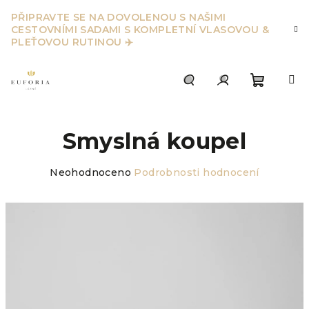
Přejít
PŘIPRAVTE SE NA DOVOLENOU S NAŠIMI
na
CESTOVNÍMI SADAMI S KOMPLETNÍ VLASOVOU &
obsah
PLEŤOVOU RUTINOU ✈️
Nákupn
Hledat
Přihlášení
Smyslná koupel
košík
Průměrné
Neohodnoceno
Podrobnosti hodnocení
hodnocení
produktu
je
0,0
z
5
hvězdiček.