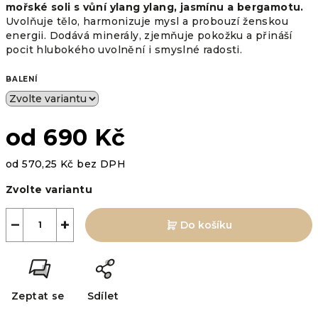
mořské soli s vůní ylang ylang, jasmínu a bergamotu.
Uvolňuje tělo, harmonizuje mysl a probouzí ženskou
energii. Dodává minerály, zjemňuje pokožku a přináší
pocit hlubokého uvolnění i smyslné radosti.
BALENÍ
od
690 Kč
od
570,25 Kč
bez DPH
Měrná
Zvolte variantu
cena:
−
+
Do košíku
Zeptat se
Sdílet