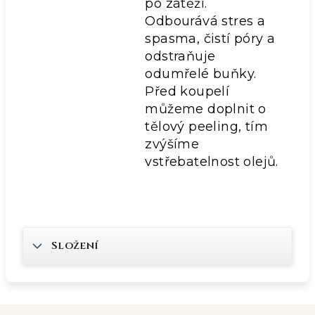
po zátěži.
Odbourává stres a
spasma, čistí póry a
odstraňuje
odumřelé buňky.
Před koupelí
můžeme doplnit o
tělový peeling, tím
zvýšíme
vstřebatelnost olejů.
Složení