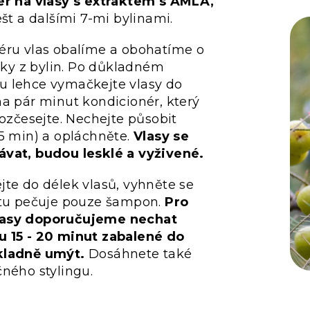
r na vlasy s extraktem s AMLA,
ešt a dalšími 7-mi bylinami.
éru vlas obalíme a obohatíme o
átky z bylin. Po důkladném
 lehce vymačkejte vlasy do
a pár minut kondicionér, který
rozčesejte. Nechejte působit
5 min) a opláchněte.
Vlasy se
vat, budou lesklé a vyživené.
te do délek vlasů, vyhněte se
 tu pečuje pouze šampon.
Pro
lasy doporučujeme nechat
u 15 - 20 minut zabalené do
kladně umýt.
Dosáhnete také
ného stylingu.