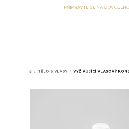
Přejít
PŘIPRAVTE SE NA DOVOLENO
na
obsah
/
TĚLO & VLASY
/
VYŽIVUJÍCÍ VLASOVÝ KON
DOMŮ