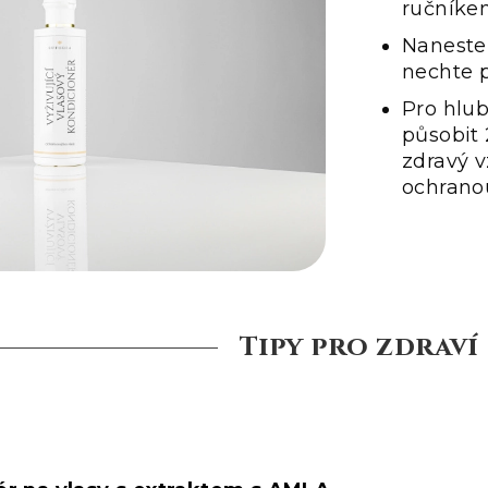
ručníke
Naneste
nechte p
Pro hlub
působit 
zdravý v
ochrano
Tipy pro zdraví