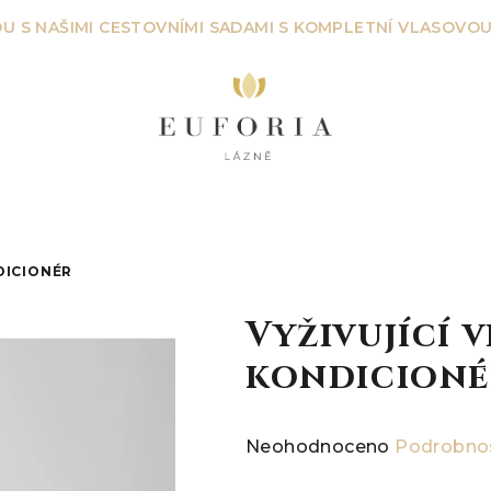
U S NAŠIMI CESTOVNÍMI SADAMI S KOMPLETNÍ VLASOVOU
DICIONÉR
Vyživující 
kondicioné
Průměrné
Neohodnoceno
Podrobnos
hodnocení