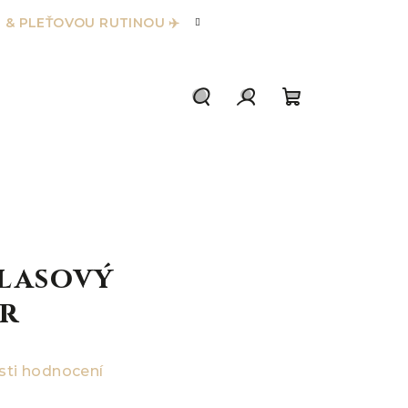
 & PLEŤOVOU RUTINOU ✈️
Hledat
Přihlášení
Nákupní
košík
vlasový
r
ti hodnocení