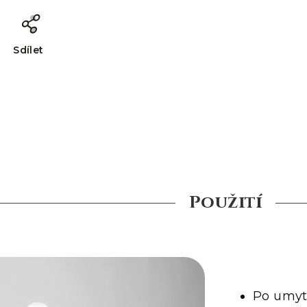
Sdílet
Použití
Po umyt