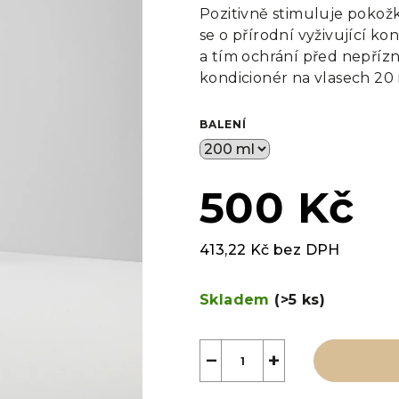
produktu
Pozitivně stimuluje pokožk
je
se o přírodní vyživující
kon
0,0
a tím ochrání před nepřízn
z
kondicionér na vlasech 20
5
hvězdiček.
BALENÍ
500 Kč
413,22 Kč bez DPH
Měrná
cena:
Skladem
(>5 ks)
−
+