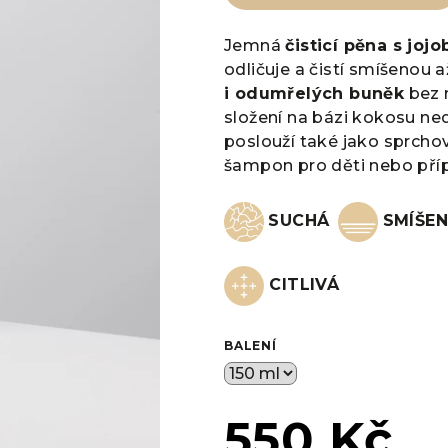
0,0
z
Jemná
čisticí pěna s jo
5
odličuje a čistí smíšenou 
hvězdiček.
i odumřelých buněk
bez 
složení na bázi kokosu nedr
poslouží také jako sprcho
šampon pro děti nebo příp
SUCHÁ
SMÍŠE
CITLIVÁ
BALENÍ
550 Kč