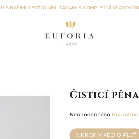
U S NAŠIMI CESTOVNÍMI SADAMI S KOMPLETNÍ VLASOVOU
Čisticí pěn
Průměrné
Neohodnoceno
Podrobnos
hodnocení
produktu
1.
KROK V PÉČI O PLEŤ
je