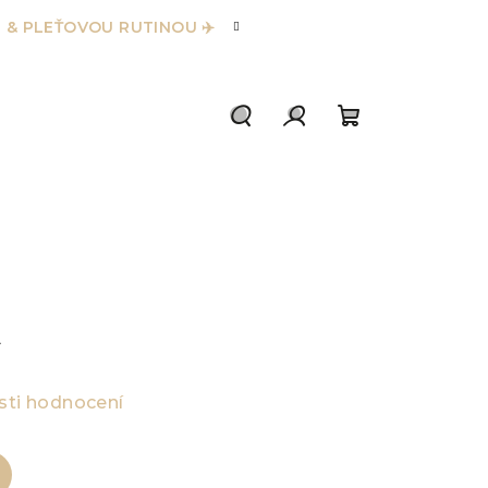
 & PLEŤOVOU RUTINOU ✈️
Hledat
Přihlášení
Nákupní
košík
a
ti hodnocení