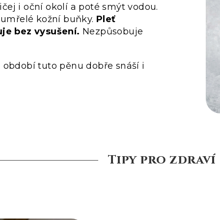
ličej i oční okolí a poté smýt vodou.
odumřelé kožní buňky.
Pleť
uje bez vysušení.
Nezpůsobuje
 období tuto pěnu dobře snáší i
Tipy pro zdraví