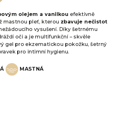
jobovým olejem a vanilkou
efektivně
až mastnou pleť, kterou
zbavuje nečistot
nežádoucího vysušení. Díky šetrnému
áždí oči a je multifunkční – skvěle
vý gel pro ekzematickou pokožku, šetrný
ravek pro intimní hygienu.
NÁ
MASTNÁ