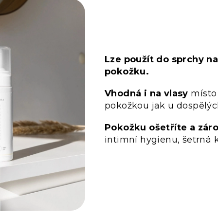
Lze použít do sprchy n
pokožku.
Vhodná i na vlasy
místo
pokožkou jak u dospělýc
Pokožku ošetříte a zár
intimní hygienu, šetrná ke