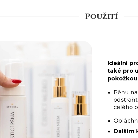
Použití
Ideální p
také pro u
pokožkou
Pěnu na
odstraň
celého o
Opláchn
Dalším