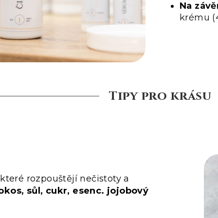
Na závě
krému (4
Tipy pro krásu
 které rozpouštějí nečistoty a
okos, sůl, cukr, esenc. jojobový