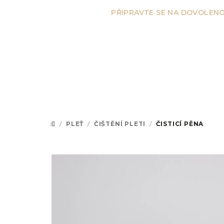
Přejít
PŘIPRAVTE SE NA DOVOLENO
na
obsah
/
PLEŤ
/
ČIŠTĚNÍ PLETI
/
ČISTICÍ PĚNA
DOMŮ