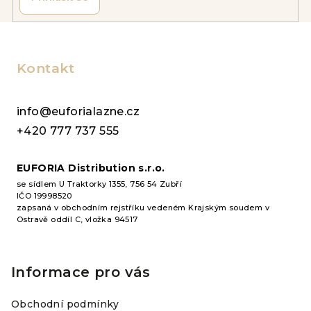
Z
á
p
Kontakt
a
t
info@euforialazne.cz
í
+420 777 737 555
EUFORIA Distribution s.r.o.
se sídlem U Traktorky 1355, 756 54 Zubří
IČO 19998520
zapsaná v obchodním rejstříku vedeném Krajským soudem v
Ostravě oddíl C, vložka 94517
Informace pro vás
Obchodní podmínky