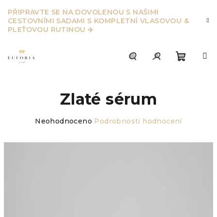
Přejít
PŘIPRAVTE SE NA DOVOLENOU S NAŠIMI
na
CESTOVNÍMI SADAMI S KOMPLETNÍ VLASOVOU &
obsah
PLEŤOVOU RUTINOU ✈️
Nákupn
Hledat
Přihlášení
Zlaté sérum
košík
Průměrné
Neohodnoceno
Podrobnosti hodnocení
hodnocení
produktu
je
0,0
z
5
hvězdiček.