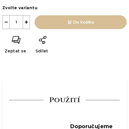
Měrná
Zvolte variantu
cena:
−
+
Do košíku
Zeptat se
Sdílet
Použití
Doporučujeme