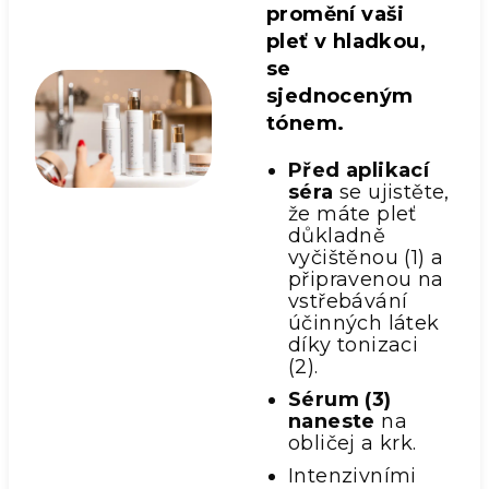
promění vaši
pleť v hladkou,
se
sjednoceným
tónem.
Před aplikací
séra
se ujistěte,
že máte pleť
důkladně
vyčištěnou (1) a
připravenou na
vstřebávání
účinných látek
díky tonizaci
(2).
Sérum (3)
naneste
na
obličej a krk.
Intenzivními