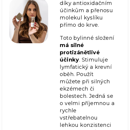
díky antioxidačním
účinkům a přenosu
molekul kyslíku
přímo do krve.
Toto bylinné složení
má silné
protizánětlivé
účinky
. Stimuluje
lymfatický a krevní
oběh. Použít
můžete při silných
ekzémech či
bolestech. Jedná se
o velmi příjemnou a
rychle
vstřebatelnou
lehkou konzistenci