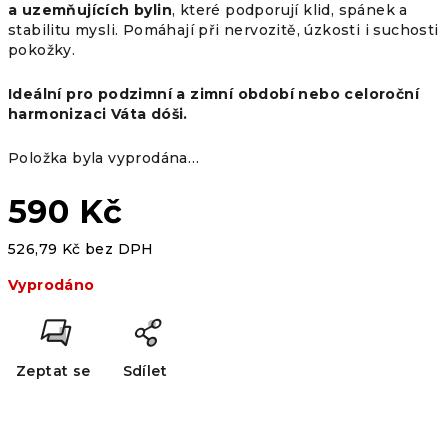
a uzemňujících bylin
, které podporují klid, spánek a
stabilitu mysli. Pomáhají při nervozitě, úzkosti i suchosti
pokožky.
Ideální pro podzimní a zimní období nebo celoroční
harmonizaci Váta dóši.
Položka byla vyprodána…
590 Kč
526,79 Kč bez DPH
Měrná
Vyprodáno
cena:
Zeptat se
Sdílet