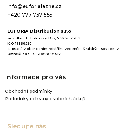
t
info@euforialazne.cz
í
+420 777 737 555
EUFORIA Distribution s.r.o.
se sídlem U Traktorky 1355, 756 54 Zubří
IČO 19998520
zapsaná v obchodním rejstříku vedeném Krajským soudem v
Ostravě oddíl C, vložka 94517
Informace pro vás
Obchodní podmínky
Podmínky ochrany osobních údajů
Sledujte nás