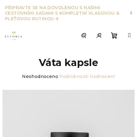
Přejít
PŘIPRAVTE SE NA DOVOLENOU S NAŠIMI
na
CESTOVNÍMI SADAMI S KOMPLETNÍ VLASOVOU &
obsah
PLEŤOVOU RUTINOU ✈️
Nákupn
Hledat
Přihlášení
Váta kapsle
košík
Průměrné
Neohodnoceno
Podrobnosti hodnocení
hodnocení
produktu
je
0,0
z
5
hvězdiček.