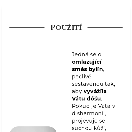
Použití
Jedná se o
omlazující
směs bylin
,
pečlivě
sestavenou tak,
aby
vyvážila
Vátu dóšu
.
Pokud je Váta v
disharmonii,
projevuje se
suchou kůží,