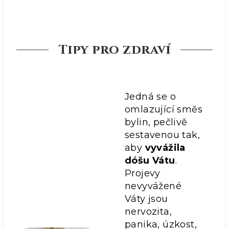
Tipy pro zdraví
Jedná se o
omlazující směs
bylin, pečlivě
sestavenou tak,
aby
vyvážila
dóšu Vátu
.
Projevy
nevyvážené
Váty jsou
nervozita,
panika, úzkost,