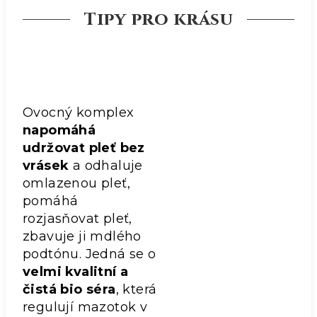
Tipy pro krásu
Ovocný komplex
napomáhá
udržovat pleť bez
vrásek
a odhaluje
omlazenou pleť,
pomáhá
rozjasňovat pleť,
zbavuje ji mdlého
podtónu. Jedná se o
velmi kvalitní a
čistá bio séra
, která
regulují mazotok v