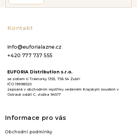
Z
á
p
Kontakt
a
t
info@euforialazne.cz
í
+420 777 737 555
EUFORIA Distribution s.r.o.
se sídlem U Traktorky 1355, 756 54 Zubří
IČO 19998520
zapsaná v obchodním rejstříku vedeném Krajským soudem v
Ostravě oddíl C, vložka 94517
Informace pro vás
Obchodní podmínky