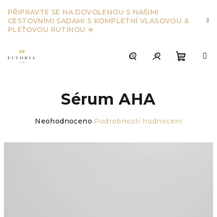
Přejít
PŘIPRAVTE SE NA DOVOLENOU S NAŠIMI
na
CESTOVNÍMI SADAMI S KOMPLETNÍ VLASOVOU &
obsah
PLEŤOVOU RUTINOU ✈️
Nákupn
Hledat
Přihlášení
Sérum AHA
košík
Průměrné
Neohodnoceno
Podrobnosti hodnocení
hodnocení
produktu
je
0,0
z
5
hvězdiček.