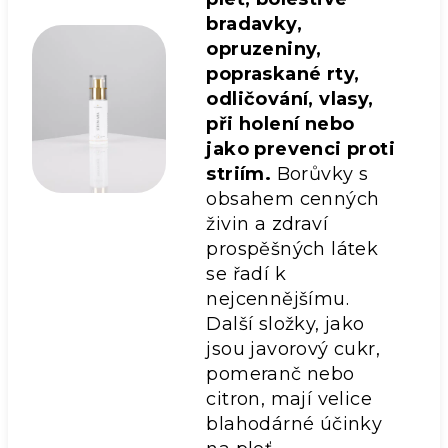
bradavky,
opruzeniny,
popraskané rty,
odličování, vlasy,
při holení nebo
jako prevenci proti
striím.
Borůvky s
obsahem cenných
živin a zdraví
prospěšných látek
se řadí k
nejcennějšímu.
Další složky, jako
jsou javorový cukr,
pomeranč nebo
citron, mají velice
blahodárné účinky