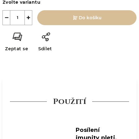
Zvolte variantu
cena:
−
+
Do košíku
Zeptat se
Sdílet
Použití
Posílení
imunity pleti,