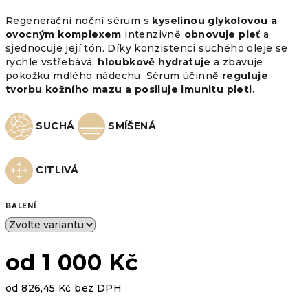
Regenerační noční sérum s
kyselinou glykolovou
a
ovocným komplexem
intenzivně
obnovuje pleť
a
sjednocuje její tón. Díky konzistenci suchého oleje se
rychle vstřebává,
hloubkově hydratuje
a zbavuje
pokožku mdlého nádechu. Sérum účinně
reguluje
tvorbu kožního mazu a posiluje imunitu pleti.
SUCHÁ
SMÍŠENÁ
CITLIVÁ
BALENÍ
od
1 000 Kč
od
826,45 Kč
bez DPH
Měrná