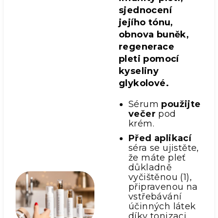
sjednocení
jejího tónu,
obnova buněk,
regenerace
pleti pomocí
kyseliny
glykolové.
Sérum
použijte
večer
pod
krém.
Před aplikací
séra se ujistěte,
že máte pleť
důkladně
vyčištěnou (1),
připravenou na
vstřebávání
účinných látek
díky tonizaci