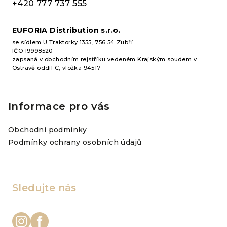
í
+420 777 737 555
EUFORIA Distribution s.r.o.
se sídlem U Traktorky 1355, 756 54 Zubří
IČO 19998520
zapsaná v obchodním rejstříku vedeném Krajským soudem v
Ostravě oddíl C, vložka 94517
Informace pro vás
Obchodní podmínky
Podmínky ochrany osobních údajů
Sledujte nás