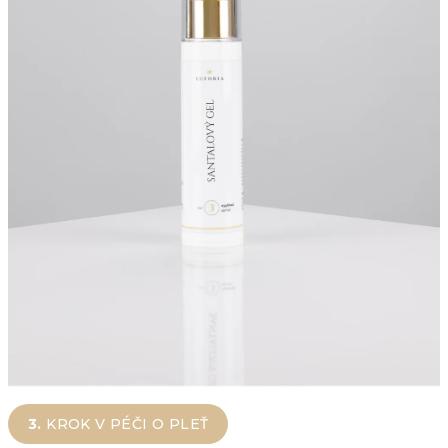
3.
KROK V PÉČI O PLEŤ