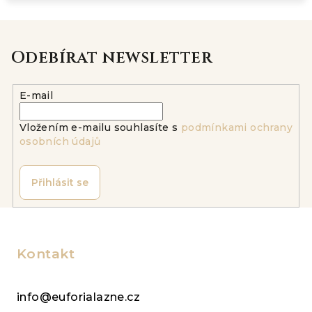
Odebírat newsletter
E-mail
Vložením e-mailu souhlasíte s
podmínkami ochrany
osobních údajů
Přihlásit se
Z
á
p
Kontakt
a
t
info@euforialazne.cz