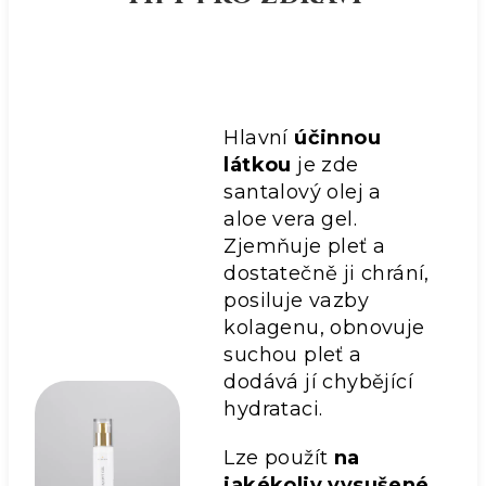
Hlavní
účinnou
látkou
je zde
santalový olej a
aloe vera gel.
Zjemňuje pleť a
dostatečně ji chrání,
posiluje vazby
kolagenu, obnovuje
suchou pleť a
dodává jí chybějící
hydrataci.
Lze použít
na
jakékoliv vysušené