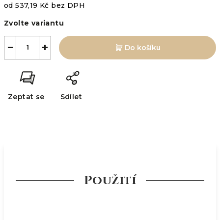
od
537,19 Kč
bez DPH
Měrná
Zvolte variantu
cena:
−
+
Do košíku
Zeptat se
Sdílet
Použití