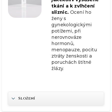
tkáni a k zvlhčení
sliznic.
Ocení ho
ženy s
gynekologickými
potížemi, při
nerovnováze
hormonů,
menopauze, pocitu
ztráty ženskosti a
poruchách štítné
žlázy.
Složení