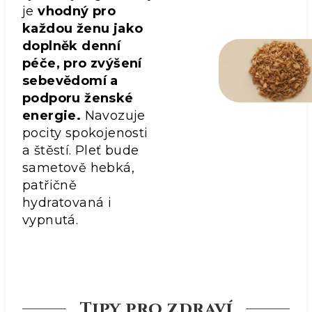
je
vhodný pro
každou ženu jako
doplněk denní
péče, pro zvýšení
sebevědomí a
podporu ženské
energie.
Navozuje
pocity spokojenosti
a štěstí. Pleť bude
sametově hebká,
patřičně
hydratovaná i
vypnutá.
Tipy pro zdraví