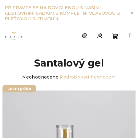
Přejít
PŘIPRAVTE SE NA DOVOLENOU S NAŠIMI
na
CESTOVNÍMI SADAMI S KOMPLETNÍ VLASOVOU &
obsah
PLEŤOVOU RUTINOU ✈️
Nákupn
Hledat
Přihlášení
Santalový gel
košík
Průměrné
Neohodnoceno
Podrobnosti hodnocení
hodnocení
produktu
Letní péče
je
0,0
z
5
hvězdiček.