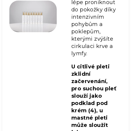
lépe proniknout
do pokožky díky
intenzivním
pohybům a
poklepům,
kterými zvýšíte
cirkulaci krve a
lymfy.
U citlivé pleti
zklidní
začervenání,
pro suchou pleť
slouží jako
podklad pod
krém (4), u
mastné pleti
může sloužit