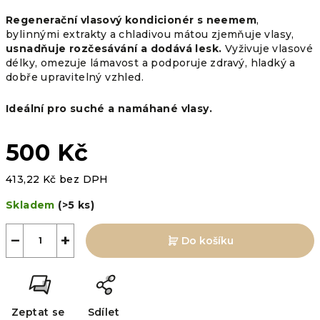
Regenerační vlasový kondicionér s neemem
,
bylinnými extrakty a chladivou mátou zjemňuje vlasy,
usnadňuje rozčesávání a dodává lesk.
Vyživuje vlasové
délky, omezuje lámavost a podporuje zdravý, hladký a
dobře upravitelný vzhled.
Ideální pro suché a namáhané vlasy.
500 Kč
413,22 Kč bez DPH
Měrná
Skladem
(>5 ks)
cena:
−
+
Do košíku
Zeptat se
Sdílet