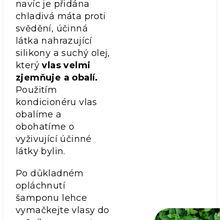
navíc je přidána
chladivá máta proti
svědění, účinná
látka nahrazující
silikony a suchý olej,
který
vlas velmi
zjemňuje a obalí.
Použitím
kondicionéru vlas
obalíme a
obohatíme o
vyživující účinné
látky bylin.
Po důkladném
opláchnutí
šamponu lehce
vymačkejte vlasy do