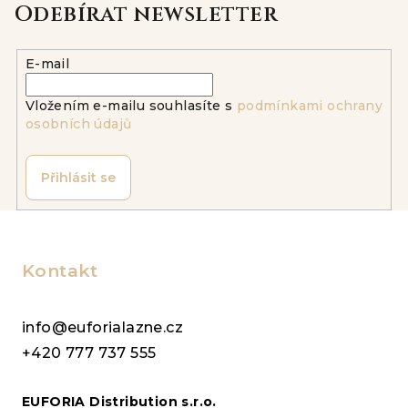
Odebírat newsletter
E-mail
Vložením e-mailu souhlasíte s
podmínkami ochrany
osobních údajů
Přihlásit se
Z
á
p
Kontakt
a
t
info@euforialazne.cz
í
+420 777 737 555
EUFORIA Distribution s.r.o.