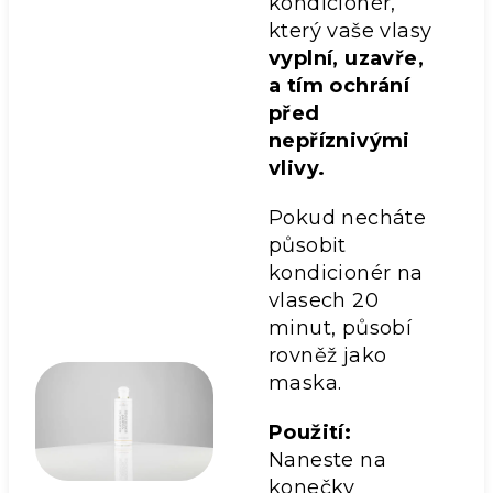
kondicionér,
který vaše vlasy
vyplní, uzavře,
a tím ochrání
před
nepříznivými
vlivy.
Pokud necháte
působit
kondicionér na
vlasech 20
minut, působí
rovněž jako
maska.
Použití:
Naneste na
konečky