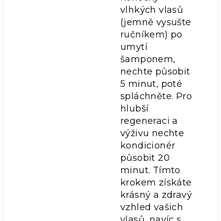
vlhkých vlasů
(jemně vysušte
ručníkem) po
umytí
šamponem,
nechte působit
5 minut, poté
spláchněte. Pro
hlubší
regeneraci a
výživu nechte
kondicionér
působit 20
minut. Tímto
krokem získáte
krásný a zdravý
vzhled vašich
vlasů, navíc s