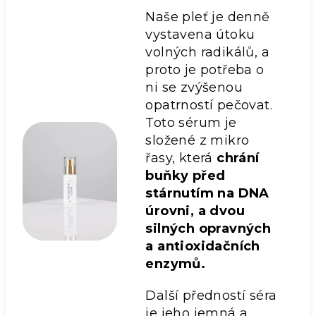
Naše pleť je denně
vystavena útoku
volných radikálů, a
proto je potřeba o
ni se zvýšenou
opatrností pečovat.
Toto sérum je
složené z mikro
řasy, která
chrání
buňky před
stárnutím na DNA
úrovni, a dvou
silných opravných
a antioxidačních
enzymů.
Další předností séra
je jeho jemná a