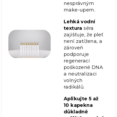
nesprávným
make-upem.
Lehká vodní
textura
séra
zajišťuje, že pleť
není zatížena, a
zároveň
podporuje
regeneraci
poškozené DNA
a neutralizaci
volných
radikálů.
Aplikujte 5 až
10 kapek
na
důkladně