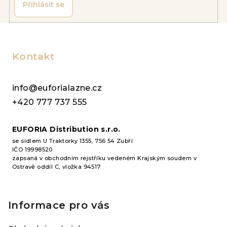
Přihlásit se
Z
á
p
Kontakt
a
t
info@euforialazne.cz
í
+420 777 737 555
EUFORIA Distribution s.r.o.
se sídlem U Traktorky 1355, 756 54 Zubří
IČO 19998520
zapsaná v obchodním rejstříku vedeném Krajským soudem v
Ostravě oddíl C, vložka 94517
Informace pro vás