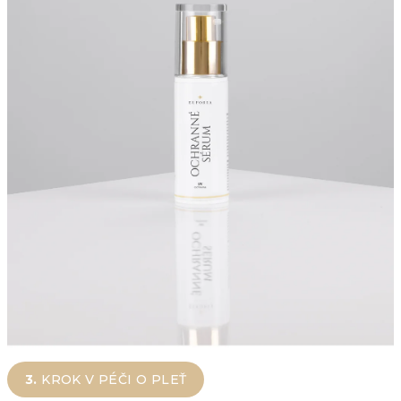
3.
KROK V PÉČI O PLEŤ