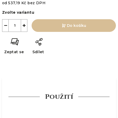
od
537,19 Kč
bez DPH
Měrná
Zvolte variantu
cena:
−
+
Do košíku
Zeptat se
Sdílet
Použití