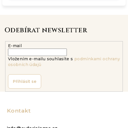
Odebírat newsletter
E-mail
Vložením e-mailu souhlasíte s
podmínkami ochrany
osobních údajů
Přihlásit se
Z
á
p
Kontakt
a
t