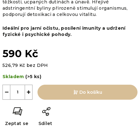
těžkosti, ucpaných dutinách a únavě. Hřejivé
adstringentní byliny přirozeně stimulují organismus,
podporují detoxikaci a celkovou vitalitu.
Ideální pro jarní očistu, posílení imunity a udržení
fyzické i psychické pohody.
590 Kč
526,79 Kč bez DPH
Měrná
Skladem
(>5 ks)
cena:
−
+
Do košíku
Zeptat se
Sdílet