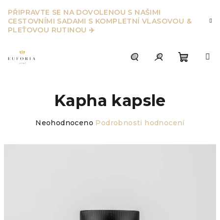
Přejít
PŘIPRAVTE SE NA DOVOLENOU S NAŠIMI
na
CESTOVNÍMI SADAMI S KOMPLETNÍ VLASOVOU &
obsah
PLEŤOVOU RUTINOU ✈️
Nákupn
Hledat
Přihlášení
Kapha kapsle
košík
Průměrné
Neohodnoceno
Podrobnosti hodnocení
hodnocení
produktu
je
0,0
z
5
hvězdiček.