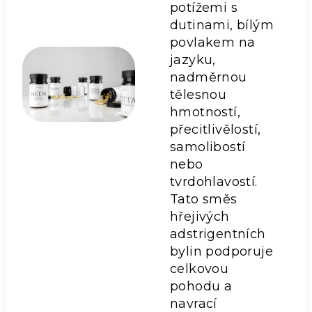
potížemi s
dutinami, bílým
povlakem na
jazyku,
nadměrnou
tělesnou
hmotností,
přecitlivělostí,
samolibostí
nebo
tvrdohlavostí.
Tato směs
hřejivých
adstrigentních
bylin podporuje
celkovou
pohodu a
navrací