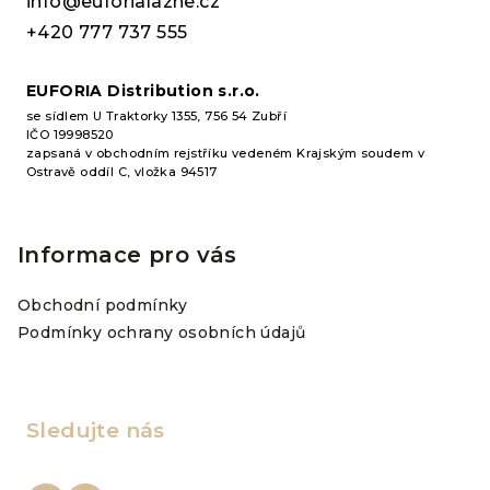
info@euforialazne.cz
í
+420 777 737 555
EUFORIA Distribution s.r.o.
se sídlem U Traktorky 1355, 756 54 Zubří
IČO 19998520
zapsaná v obchodním rejstříku vedeném Krajským soudem v
Ostravě oddíl C, vložka 94517
Informace pro vás
Obchodní podmínky
Podmínky ochrany osobních údajů
Sledujte nás