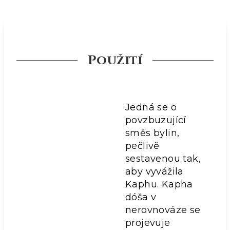
Použití
Jedná se o
povzbuzující
směs bylin,
pečlivě
sestavenou tak,
aby vyvážila
Kaphu. Kapha
dóša v
nerovnováze se
projevuje