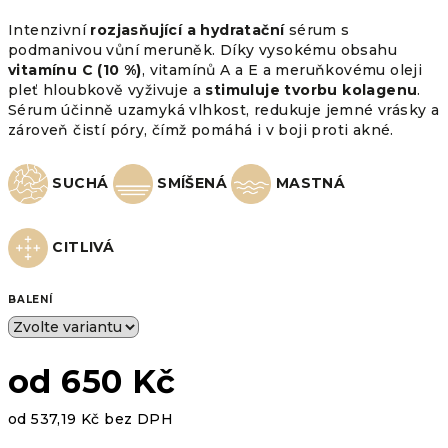
Intenzivní
rozjasňující a hydratační
sérum s
podmanivou vůní meruněk. Díky vysokému obsahu
vitamínu C (10 %)
, vitamínů A a E a meruňkovému oleji
pleť hloubkově vyživuje a
stimuluje tvorbu kolagenu
.
Sérum účinně uzamyká vlhkost, redukuje jemné vrásky a
zároveň čistí póry, čímž pomáhá i v boji proti akné.
SUCHÁ
SMÍŠENÁ
MASTNÁ
CITLIVÁ
BALENÍ
od
650 Kč
od
537,19 Kč
bez DPH
Měrná