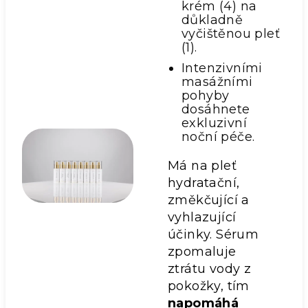
krém (4) na
důkladně
vyčištěnou pleť
(1).
Intenzivními
masážními
pohyby
dosáhnete
exkluzivní
noční péče.
Má na pleť
hydratační,
změkčující a
vyhlazující
účinky. Sérum
zpomaluje
ztrátu vody z
pokožky, tím
napomáhá