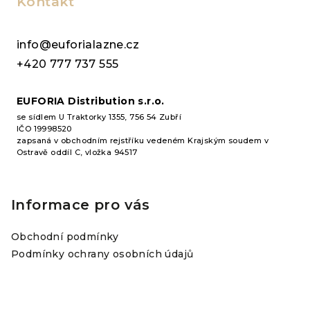
p
Kontakt
a
t
info@euforialazne.cz
í
+420 777 737 555
EUFORIA Distribution s.r.o.
se sídlem U Traktorky 1355, 756 54 Zubří
IČO 19998520
zapsaná v obchodním rejstříku vedeném Krajským soudem v
Ostravě oddíl C, vložka 94517
Informace pro vás
Obchodní podmínky
Podmínky ochrany osobních údajů