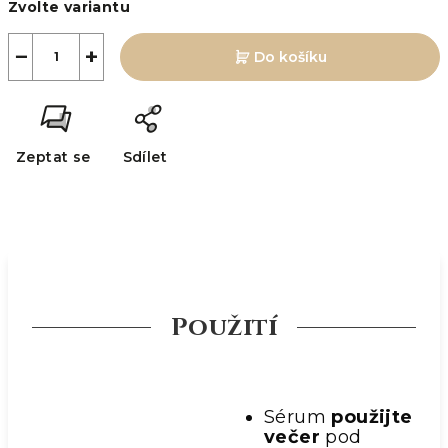
Zvolte variantu
cena:
−
+
Do košíku
Zeptat se
Sdílet
Použití
Sérum
použijte
večer
pod