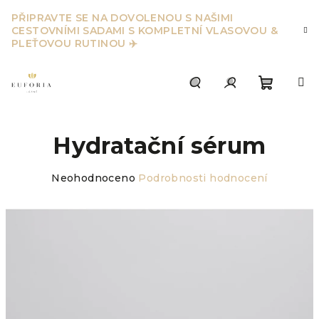
Přejít
PŘIPRAVTE SE NA DOVOLENOU S NAŠIMI
na
CESTOVNÍMI SADAMI S KOMPLETNÍ VLASOVOU &
obsah
PLEŤOVOU RUTINOU ✈️
Nákupn
Hledat
Přihlášení
Hydratační sérum
košík
Průměrné
Neohodnoceno
Podrobnosti hodnocení
hodnocení
produktu
je
0,0
z
5
hvězdiček.