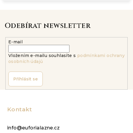
Odebírat newsletter
E-mail
Vložením e-mailu souhlasíte s
podmínkami ochrany
osobních údajů
Přihlásit se
Z
á
p
Kontakt
a
t
info@euforialazne.cz