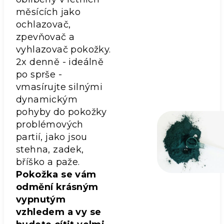
měsících jako
ochlazovač,
zpevňovač a
vyhlazovač pokožky.
2x denně - ideálně
po sprše -
vmasírujte silnými
dynamickým
pohyby do pokožky
problémových
partií, jako jsou
stehna, zadek,
bříško a paže.
Pokožka se vám
odmění krásným
vypnutým
vzhledem a vy se