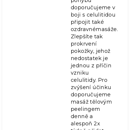
pohybu
doporučujeme v
boji s celulitidou
připojit také
ozdravnémasáže.
Zlepšíte tak
prokrvení
pokožky, jehož
nedostatek je
jednou z příčin
vzniku
celulitidy. Pro
zvýšení účinku
doporučujeme
masáž tělovým
peelingem
denně a
alespoň 2x