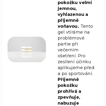
pokožku velmi
jemnou,
vyhlazenou a
příjemně
voňavou.
Tento
gel vtíráme na
problémové
partie při
večerním
ošetření. Pro
zesílení účinku
aplikujeme před
a po sportování.
Příjemně
pokožku
prohřívá a
zpevňuje,
nabuzuje