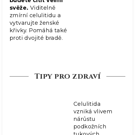
budete cítit velmi
svěže.
Viditelně
zmírní celulitidu a
vytvarujte ženské
křivky. Pomáhá také
proti dvojité bradě.
Tipy pro zdraví
Celulitida
vzniká vlivem
nárůstu
podkožních
tukových