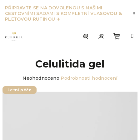
Přejít
PŘIPRAVTE SE NA DOVOLENOU S NAŠIMI
na
CESTOVNÍMI SADAMI S KOMPLETNÍ VLASOVOU &
obsah
PLEŤOVOU RUTINOU ✈️
Nákupn
Hledat
Přihlášení
Celulitida gel
košík
Průměrné
Neohodnoceno
Podrobnosti hodnocení
hodnocení
produktu
Letní péče
je
0,0
z
5
hvězdiček.