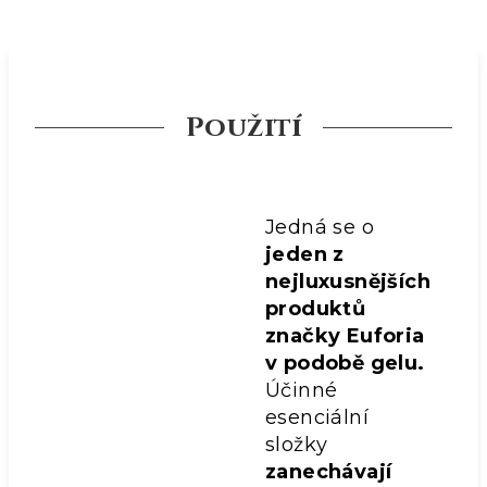
Použití
Jedná se o
jeden z
nejluxusnějších
produktů
značky Euforia
v podobě gelu.
Účinné
esenciální
složky
zanechávají