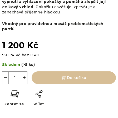
vypnutí a vyhlazení pokožky a pomáhá zlepšit její
celkový vzhled.
Pokožku osvěžuje, zpevňuje a
zanechává příjemně hladkou.
Vhodný pro pravidelnou masáž problematických
partií.
1 200 Kč
991,74 Kč bez DPH
Měrná
Skladem
(>5 ks)
cena:
−
+
Do košíku
Zeptat se
Sdílet