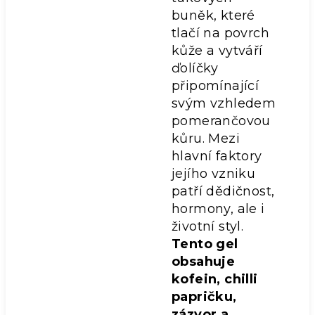
buněk, které
tlačí na povrch
kůže a vytváří
ďolíčky
připomínající
svým vzhledem
pomerančovou
kůru. Mezi
hlavní faktory
jejího vzniku
patří dědičnost,
hormony, ale i
životní styl.
Tento gel
obsahuje
kofein, chilli
papričku,
zázvor a